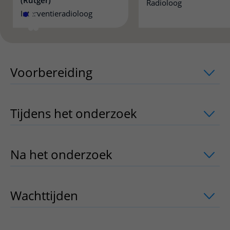
(Rutger)
Radioloog
Interventieradioloog
Voorbereiding
uitklapper, klik om te 
Tijdens het onderzoek
uitklapper, klik
Na het onderzoek
uitklapper, klik om 
Wachttijden
uitklapper, klik om te ope