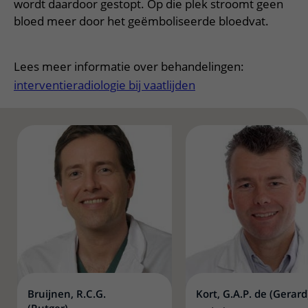
Meer UMC Utrecht
Onderzoeken en diagnostiek
wordt daardoor gestopt. Op die plek stroomt geen
Bloedprikken
Faciliteiten en voorzieningen
Route naar het ziekenhuis
Teleconsult aanvragen
bloed meer door het geëmboliseerde bloedvat.
Het Wilhelmina Kinderziekenhuis
Over UMC Utrecht
Wachttijden
Bezoekregels
Parkeren
Diagnostiek aanvragen
Research
Bezoektijden
Kwaliteit en veiligheid
Wegwijs in het ziekenhuis
Lees meer informatie over behandelingen:
Zorgverlenersportaal
Onderwijs
Wijzigen patiëntgegevens
interventieradiologie bij vaatlijden
Contact met polikliniek
Mijn UMC Utrecht patiëntportaal
Werken bij het UMC Utrecht
Contact met verpleegafdeling
Het Wilhelmina Kinderziekenhuis
Bruijnen, R.C.G.
Kort, G.A.P. de (Gerard