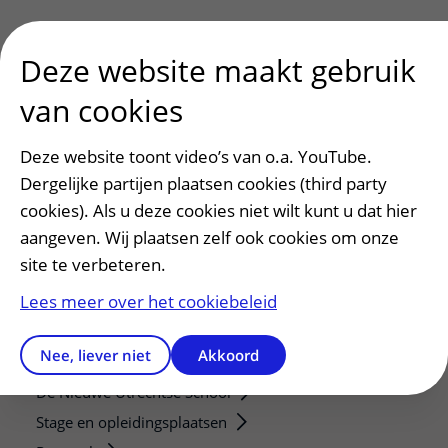
Deze website maakt gebruik
van cookies
Patiënt en bezoek
Deze website toont video’s van o.a. YouTube.
Afspraak maken of wijzigen
Dergelijke partijen plaatsen cookies (third party
Voorbereiden op uw afspraak
cookies). Als u deze cookies niet wilt kunt u dat hier
Wijzigen patiëntgegevens
aangeven. Wij plaatsen zelf ook cookies om onze
Opvragen kopie dossier
site te verbeteren.
Bezoektijden
Lees meer over het cookiebeleid
Onderwijs en onderzoek
Nee, liever niet
Akkoord
Onze opleidingen
De Nieuwe Utrechtse School
Stage en opleidingsplaatsen