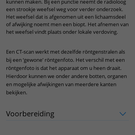
Meer UMC Utrecht
Onderzoeken en diagnostiek
kunnen maken. Bij een punctie neemt de radioloog
Bloedprikken
Faciliteiten en voorzieningen
Route naar het ziekenhuis
Teleconsult aanvragen
een strookje weefsel weg voor verder onderzoek.
Het Wilhelmina Kinderziekenhuis
Over UMC Utrecht
Wachttijden
Bezoekregels
Het weefsel dat is afgenomen uit een lichaamsdeel
Parkeren
Diagnostiek aanvragen
Research
of afwijking noemt men een biopt. Het afnemen van
Bezoektijden
Kwaliteit en veiligheid
Wegwijs in het ziekenhuis
Zorgverlenersportaal
het weefsel vindt plaats onder lokale verdoving.
Onderwijs
Wijzigen patiëntgegevens
Contact met polikliniek
Mijn UMC Utrecht patiëntportaal
Werken bij het UMC Utrecht
Contact met verpleegafdeling
Een CT-scan werkt met dezelfde röntgenstralen als
bij een ‘gewone’ röntgenfoto. Het verschil met een
Het Wilhelmina Kinderziekenhuis
röntgenfoto is dat het apparaat om u heen draait.
Hierdoor kunnen we onder andere botten, organen
en mogelijke afwijkingen van meerdere kanten
bekijken.
Voorbereiding
uitklapper, klik om te 