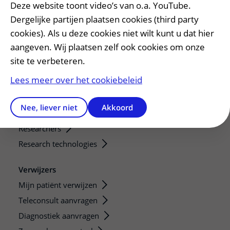
Deze website toont video’s van o.a. YouTube.
Dergelijke partijen plaatsen cookies (third party
Onderwijs en onderzoek
cookies). Als u deze cookies niet wilt kunt u dat hier
Onze opleidingen
aangeven. Wij plaatsen zelf ook cookies om onze
De Nieuwe Utrechtse School
site te verbeteren.
Stage en opleidingsplaatsen
Lees meer over het cookiebeleid
Research
Strategic programs
Nee, liever niet
Akkoord
Research groups
Researchers
Research technologies
Verwijzers
Mijn patiënt verwijzen
Teleconsult aanvragen
Diagnostiek aanvragen