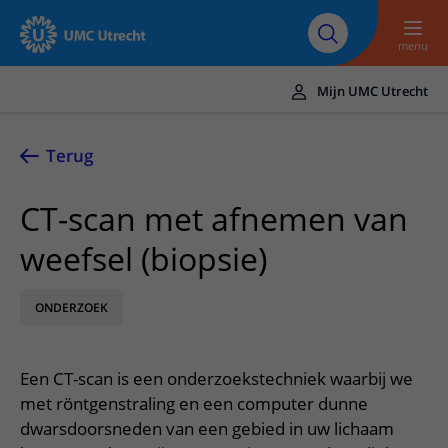
Naar hoofdinhoud
Over UMC
Werken bij het UMC
Research
Onderwijs
Utrecht
Utrecht
menu
Mijn UMC Utrecht
Translate
UMC Utrecht
Terug
Home
CT-scan met afnemen van
Zorg en behandeling
weefsel (biopsie)
Ziekten en aandoeningen
Afspraak en opname
Behandelingen
ONDERZOEK
Afspraak maken of wijzigen
In het ziekenhuis
Poliklinieken
Bezoek aan de polikliniek
Op bezoek in het UMC Utrecht
Contact en route
Een CT-scan is een onderzoekstechniek waarbij we
Verpleegafdelingen
Opname in het ziekenhuis
Apotheek
Spoed
met röntgenstraling en een computer dunne
Verwijzers
Onze zorgverleners
Voorbereiding op uw afspraak
dwarsdoorsneden van een gebied in uw lichaam
Winkels en restaurants
Contactgegevens
Patiënt verwijzen