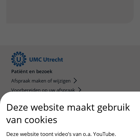
Patiënt en bezoek
Afspraak maken of wijzigen
Voorbereiden op uw afspraak
Wijzigen patiëntgegevens
Deze website maakt gebruik
Opvragen kopie dossier
van cookies
Bezoektijden
Deze website toont video’s van o.a. YouTube.
Onderwijs en onderzoek