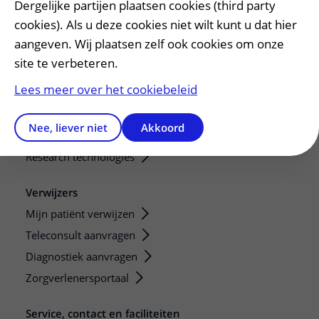
Dergelijke partijen plaatsen cookies (third party
Onze opleidingen
cookies). Als u deze cookies niet wilt kunt u dat hier
De Nieuwe Utrechtse School
aangeven. Wij plaatsen zelf ook cookies om onze
Stage en opleidingsplaatsen
site te verbeteren.
Research
Lees meer over het cookiebeleid
Strategic programs
Research groups
Nee, liever niet
Akkoord
Researchers
Research technologies
Verwijzers
Mijn patiënt verwijzen
Teleconsult aanvragen
Diagnostiek aanvragen
Zorgverlenersportaal
Service, contact en faciliteiten