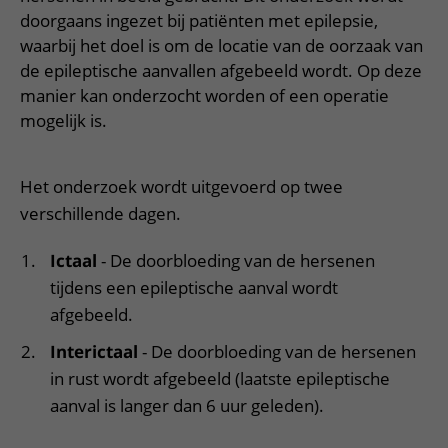
Meer UMC Utrecht
Onderzoeken en diagnostiek
Bloedprikken
Faciliteiten en voorzieningen
doorgaans ingezet bij patiënten met epilepsie,
Route naar het ziekenhuis
Teleconsult aanvragen
Het Wilhelmina Kinderziekenhuis
Over UMC Utrecht
waarbij het doel is om de locatie van de oorzaak van
Wachttijden
Bezoekregels
Parkeren
Diagnostiek aanvragen
de epileptische aanvallen afgebeeld wordt. Op deze
Research
Bezoektijden
Kwaliteit en veiligheid
Wegwijs in het ziekenhuis
manier kan onderzocht worden of een operatie
Zorgverlenersportaal
Onderwijs
Wijzigen patiëntgegevens
mogelijk is.
Contact met polikliniek
Mijn UMC Utrecht patiëntportaal
Werken bij het UMC Utrecht
Contact met verpleegafdeling
Het onderzoek wordt uitgevoerd op twee
Het Wilhelmina Kinderziekenhuis
verschillende dagen.
Ictaal
- De doorbloeding van de hersenen
tijdens een epileptische aanval wordt
afgebeeld.
Interictaal
- De doorbloeding van de hersenen
in rust wordt afgebeeld (laatste epileptische
aanval is langer dan 6 uur geleden).