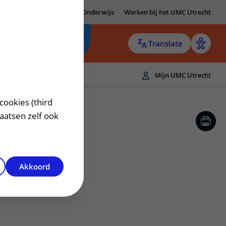
MC Utrecht
Research
Onderwijs
Werken bij het UMC Utrecht
Translate
Mijn UMC Utrecht
cookies (third
laatsen zelf ook
Akkoord