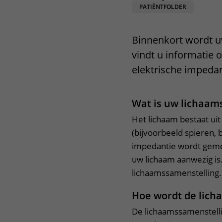
PATIËNTFOLDER
Het Wilhelmina
Bezoektijden
Kinderziekenhuis
Wijzigen patiëntgegevens
Binnenkort wordt u
vindt u informatie o
elektrische impedan
Wat is uw lichaam
Het lichaam bestaat uit
(bijvoorbeeld spieren, 
impedantie wordt gemet
uw lichaam aanwezig is
lichaamssamenstelling.
Hoe wordt de lic
De lichaamssamenstell