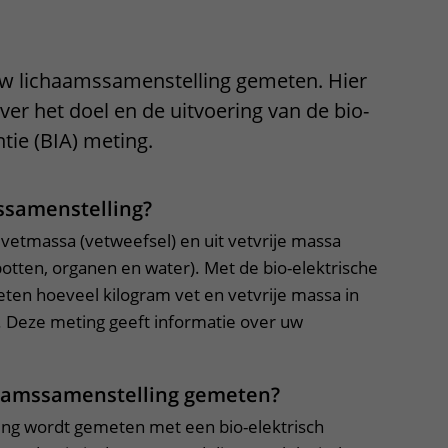
Contact met verpleegafdeling
Het Wilhelmina
w lichaamssamenstelling gemeten. Hier
Kinderziekenhuis
ver het doel en de uitvoering van de bio-
tie (BIA) meting.
ssamenstelling?
 vetmassa (vetweefsel) en uit vetvrije massa
botten, organen en water). Met de bio-elektrische
en hoeveel kilogram vet en vetvrije massa in
. Deze meting geeft informatie over uw
haamssamenstelling gemeten?
ing wordt gemeten met een bio-elektrisch