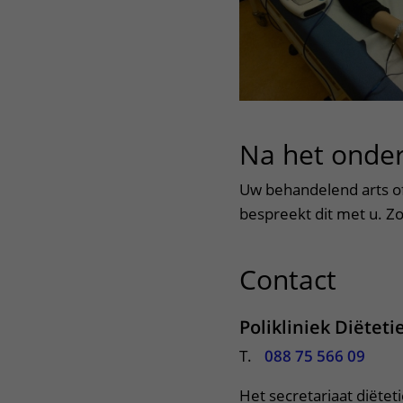
Na het onde
Uw behandelend arts of 
bespreekt dit met u. Z
Contact
uitkl
Polikliniek Diëteti
T.
088 75 566 09
Het secretariaat diëtet