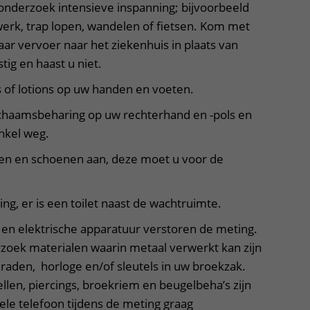
 onderzoek intensieve inspanning; bijvoorbeeld
werk, trap lopen, wandelen of fietsen. Kom met
ar vervoer naar het ziekenhuis in plaats van
tig en haast u niet.
of lotions op uw handen en voeten.
chaamsbeharing op uw rechterhand en -pols en
nkel weg.
en en schoenen aan, deze moet u voor de
ing, er is een toilet naast de wachtruimte.
n elektrische apparatuur verstoren de meting.
zoek materialen waarin metaal verwerkt kan zijn
eraden, horloge en/of sleutels in uw broekzak.
len, piercings, broekriem en beugelbeha’s zijn
le telefoon tijdens de meting graag