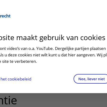
Over U
site maakt gebruik van cookies
n het ziekenhuis
Contact en route
Verwijzers
n
p bezoek in het UMC Utrecht
Mijn UMC Utrecht
Spoed
Patiënt verwijzen
nt video’s van o.a. YouTube. Dergelijke partijen plaatsen 
patiëntportaal
Als u deze cookies niet wilt kunt u dat hier aangeven. Wij p
potheek
Contactgegevens
Teleconsult aanvragen
en van uw
 site te verbeteren.
inkels en restaurants
Route naar het ziekenhuis
Diagnostiek aanvragen
ssamenstelling
raak
ciliteiten en voorzieningen
Parkeren
Zorgverlenersportaal
het cookiebeleid
Nee, liever niet
elektrische
ezoekregels
Wegwijs in het ziekenhuis
tie
aliteit en veiligheid
Contact met polikliniek