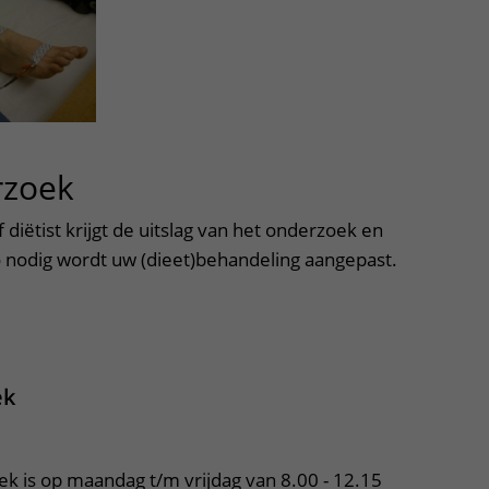
rzoek
uitklapper, klik om te ope
diëtist krijgt de uitslag van het onderzoek en
o nodig wordt uw (dieet)behandeling aangepast.
apper, klik om te openen
ek
iek is op maandag t/m vrijdag van 8.00 - 12.15 