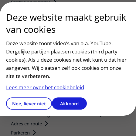
Strategic programs
Research groups
Deze website maakt gebruik
Researchers
van cookies
Research technologies
Deze website toont video’s van o.a. YouTube.
Verwijzers
Dergelijke partijen plaatsen cookies (third party
Mijn patiënt verwijzen
cookies). Als u deze cookies niet wilt kunt u dat hier
Teleconsult aanvragen
aangeven. Wij plaatsen zelf ook cookies om onze
Diagnostiek aanvragen
site te verbeteren.
Zorgverlenersportaal
Lees meer over het cookiebeleid
Service, contact en faciliteiten
Nee, liever niet
Akkoord
Contact
Wat is uw ervaring met het UMC Utrecht?
Adres en route
Parkeren