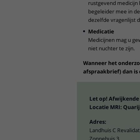
rustgevend medicijn h
begeleider mee in de
dezelfde vragenlijst
Medicatie
Medicijnen mag u ge
niet nuchter te zijn.
Wanneer het onderzoek
afspraakbrief) dan is
Let op! Afwijkende 
Locatie MRI: Quari
Adres:
Landhuis C Revalida
Zonnehuis 3