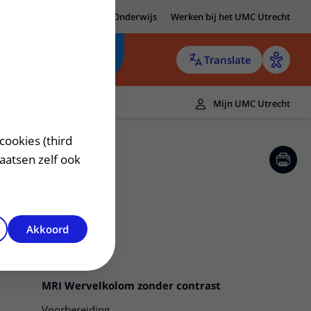
MC Utrecht
Research
Onderwijs
Werken bij het UMC Utrecht
Translate
Mijn UMC Utrecht
cookies (third
laatsen zelf ook
Akkoord
MRI Wervelkolom zonder contrast
Voorbereiding