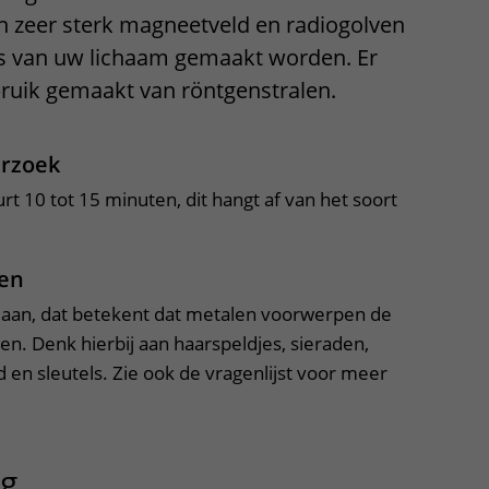
n zeer sterk magneetveld en radiogolven
Contact met verpleegafdeling
s van uw lichaam gemaakt worden. Er
Het Wilhelmina
ruik gemaakt van röntgenstralen.
Kinderziekenhuis
erzoek
 10 tot 15 minuten, dit hangt af van het soort
en
d aan, dat betekent dat metalen voorwerpen de
n. Denk hierbij aan haarspeldjes, sieraden,
 en sleutels. Zie ook de vragenlijst voor meer
ng
uitklapper, klik om te openen