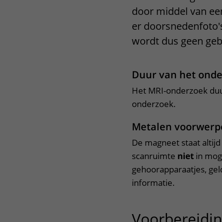
door middel van ee
Het Wilhelmina
Bezoektijden
Kinderziekenhuis
er doorsnedenfoto'
Wijzigen patiëntgegevens
wordt dus geen geb
Duur van het ond
Het MRI-onderzoek duurt
onderzoek.
Metalen voorwerp
De magneet staat altij
scanruimte
niet
in moge
gehoorapparaatjes, geld
informatie.
Voorbereidi