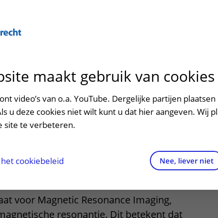
Over U
site maakt gebruik van cookies
n het ziekenhuis
Contact en route
Verwijzers
n
p bezoek in het UMC Utrecht
Mijn UMC Utrecht
Spoed
Patiënt verwijzen
nt video’s van o.a. YouTube. Dergelijke partijen plaatsen 
patiëntportaal
velkolom zonder
Als u deze cookies niet wilt kunt u dat hier aangeven. Wij p
potheek
Contactgegevens
Teleconsult aanvragen
 site te verbeteren.
t
inkels en restaurants
Route naar het ziekenhuis
Diagnostiek aanvragen
raak
ciliteiten en voorzieningen
Parkeren
Zorgverlenersportaal
het cookiebeleid
Nee, liever niet
ezoekregels
Wegwijs in het ziekenhuis
taat voor Magnetic Resonance Imaging,
aliteit en veiligheid
Contact met polikliniek
agnetische resonantie. Dit betekent dat