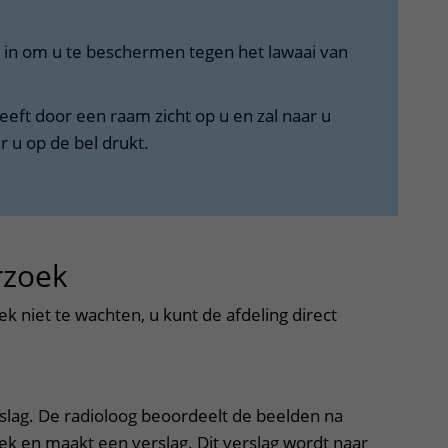
 in om u te beschermen tegen het lawaai van
eeft door een raam zicht op u en zal naar u
u op de bel drukt.
rzoek
uitklapper, klik om te ope
k niet te wachten, u kunt de afdeling direct
uitslag. De radioloog beoordeelt de beelden na
ek en maakt een verslag. Dit verslag wordt naar