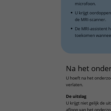
microfoon.
U krijgt oordoppen
de MRI-scanner.
De MRI-assistent h
toekomen wanneer 
Na het onde
U hoeft na het onderzoe
verlaten.
De uitslag
U krijgt niet gelijk de 
afloop van het onderzo