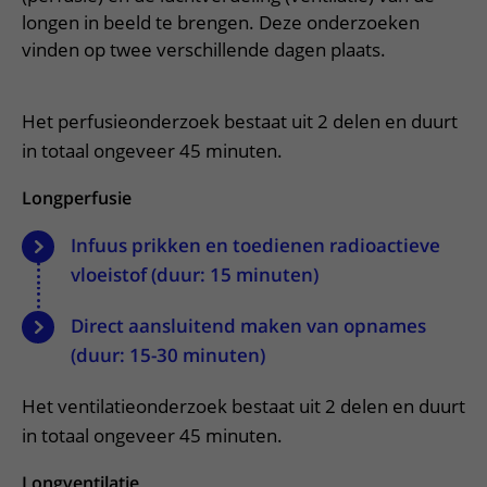
Meer UMC Utrecht
Onderzoeken en diagnostiek
Bloedprikken
Faciliteiten en voorzieningen
longen in beeld te brengen. Deze onderzoeken
Route naar het ziekenhuis
Teleconsult aanvragen
Het Wilhelmina Kinderziekenhuis
Over UMC Utrecht
vinden op twee verschillende dagen plaats.
Wachttijden
Bezoekregels
Parkeren
Diagnostiek aanvragen
Research
Bezoektijden
Kwaliteit en veiligheid
Wegwijs in het ziekenhuis
Zorgverlenersportaal
Het perfusieonderzoek bestaat uit 2 delen en duurt
Onderwijs
Wijzigen patiëntgegevens
Contact met polikliniek
in totaal ongeveer 45 minuten.
Mijn UMC Utrecht patiëntportaal
Werken bij het UMC Utrecht
Contact met verpleegafdeling
Longperfusie
Het Wilhelmina Kinderziekenhuis
Infuus prikken en toedienen radioactieve
vloeistof (duur: 15 minuten)
Direct aansluitend maken van opnames
(duur: 15-30 minuten)
Het ventilatieonderzoek bestaat uit 2 delen en duurt
in totaal ongeveer 45 minuten.
Longventilatie