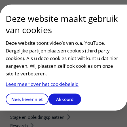
Deze website maakt gebruik
van cookies
Patiënt en bezoek
Deze website toont video’s van o.a. YouTube.
Afspraak maken of wijzigen
Dergelijke partijen plaatsen cookies (third party
Voorbereiden op uw afspraak
cookies). Als u deze cookies niet wilt kunt u dat hier
Wijzigen patiëntgegevens
aangeven. Wij plaatsen zelf ook cookies om onze
Opvragen kopie dossier
site te verbeteren.
Bezoektijden
Lees meer over het cookiebeleid
Onderwijs en onderzoek
Nee, liever niet
Akkoord
Onze opleidingen
De Nieuwe Utrechtse School
Stage en opleidingsplaatsen
Research