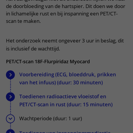
Meer UMC Utrecht
Onderzoeken en diagnostiek
Bloedprikken
Faciliteiten en voorzieningen
de doorbloeding van de hartspier. Dit doen we door
Route naar het ziekenhuis
Teleconsult aanvragen
Het Wilhelmina Kinderziekenhuis
Over UMC Utrecht
in lichamelijke rust en bij inspanning een PET/CT-
Wachttijden
Bezoekregels
Parkeren
Diagnostiek aanvragen
scan te maken.
Research
Bezoektijden
Kwaliteit en veiligheid
Wegwijs in het ziekenhuis
Zorgverlenersportaal
Onderwijs
Wijzigen patiëntgegevens
Contact met polikliniek
Het onderzoek neemt ongeveer 3 uur in beslag, dit
Mijn UMC Utrecht patiëntportaal
Werken bij het UMC Utrecht
is inclusief de wachttijd.
Contact met verpleegafdeling
Het Wilhelmina Kinderziekenhuis
PET/CT-scan 18F-Flurpiridaz Myocard
Voorbereiding (ECG, bloeddruk, prikken
van het infuus) (duur: 30 minuten)
Toedienen radioactieve vloeistof en
PET/CT-scan in rust (duur: 15 minuten)
Wachtperiode (duur: 1 uur)