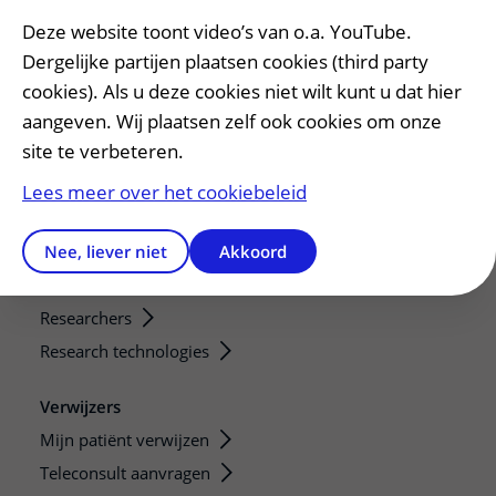
Deze website toont video’s van o.a. YouTube.
Bezoektijden
Dergelijke partijen plaatsen cookies (third party
Onderwijs en onderzoek
cookies). Als u deze cookies niet wilt kunt u dat hier
Onze opleidingen
aangeven. Wij plaatsen zelf ook cookies om onze
site te verbeteren.
De Nieuwe Utrechtse School
Stage en opleidingsplaatsen
Lees meer over het cookiebeleid
Research
Nee, liever niet
Akkoord
Strategic programs
Research groups
Researchers
Research technologies
Verwijzers
Mijn patiënt verwijzen
Teleconsult aanvragen