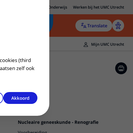
MC Utrecht
Research
Onderwijs
Werken bij het UMC Utrecht
Translate
Mijn UMC Utrecht
cookies (third
laatsen zelf ook
Akkoord
Nucleaire geneeskunde - Renografie
Voorbereiding