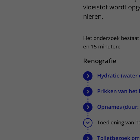
vloeistof wordt op
Het Wilhelmina
Bezoektijden
Kinderziekenhuis
nieren.
Wijzigen patiëntgegevens
Het onderzoek bestaat 
en 15 minuten:
Renografie
Hydratie (water 
Prikken van het 
Opnames (duur: 
Toediening van h
Toiletbezoek om