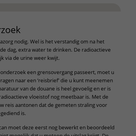
rzoek
uitklapper, klik om te ope
azorg nodig. Wel is het verstandig om na het
e dag, extra water te drinken. De radioactieve
jk via de urine weer kwijt.
t onderzoek een grensovergang passeert, moet u
vragen naar een ‘reisbrief’ die u kunt meenemen
aratuur van de douane is heel gevoelig en er is
radioactieve vloeistof nog meetbaar is. Met de
 uw reis aantonen dat de gemeten straling voor
gediend is.
can moet deze eerst nog bewerkt en beoordeeld
iet mogelijk dat u meteen de uitslag krijgt. De