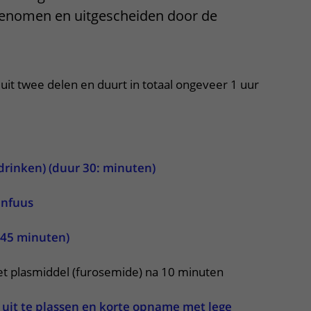
genomen en uitgescheiden door de
Contact met verpleegafdeling
Het Wilhelmina
Kinderziekenhuis
uit twee delen en duurt in totaal ongeveer 1 uur
drinken) (duur 30: minuten)
infuus
45 minuten)
et plasmiddel (furosemide) na 10 minuten
 uit te plassen en korte opname met lege