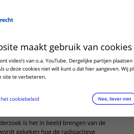
Over U
site maakt gebruik van cookies
n het ziekenhuis
Contact en route
Verwijzers
n
p bezoek in het UMC Utrecht
Mijn UMC Utrecht
Spoed
Patiënt verwijzen
nt video’s van o.a. YouTube. Dergelijke partijen plaatsen 
patiëntportaal
re geneeskunde -
Als u deze cookies niet wilt kunt u dat hier aangeven. Wij p
potheek
Contactgegevens
Teleconsult aanvragen
 site te verbeteren.
fie
inkels en restaurants
Route naar het ziekenhuis
Diagnostiek aanvragen
raak
ciliteiten en voorzieningen
Parkeren
Zorgverlenersportaal
het cookiebeleid
Nee, liever niet
ezoekregels
Wegwijs in het ziekenhuis
derzoek is het in beeld brengen van de
aliteit en veiligheid
Contact met polikliniek
j wordt gekeken hoe de radioactieve