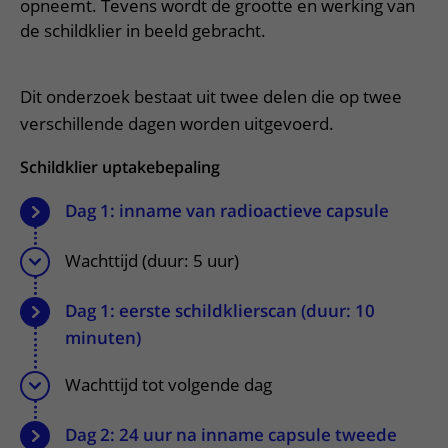
Meer UMC Utrecht
Onderzoeken en diagnostiek
opneemt. Tevens wordt de grootte en werking van
Bloedprikken
Faciliteiten en voorzieningen
Route naar het ziekenhuis
Teleconsult aanvragen
de schildklier in beeld gebracht.
Het Wilhelmina Kinderziekenhuis
Over UMC Utrecht
Wachttijden
Bezoekregels
Parkeren
Diagnostiek aanvragen
Research
Bezoektijden
Kwaliteit en veiligheid
Wegwijs in het ziekenhuis
Dit onderzoek bestaat uit twee delen die op twee
Zorgverlenersportaal
Onderwijs
Wijzigen patiëntgegevens
verschillende dagen worden uitgevoerd.
Contact met polikliniek
Mijn UMC Utrecht patiëntportaal
Werken bij het UMC Utrecht
Contact met verpleegafdeling
Schildklier uptakebepaling
Het Wilhelmina Kinderziekenhuis
Dag 1: inname van radioactieve capsule
Wachttijd (duur: 5 uur)
Dag 1: eerste schildklierscan (duur: 10
minuten)
Wachttijd tot volgende dag
Dag 2: 24 uur na inname capsule tweede