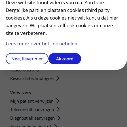
Deze website toont video’s van o.a. YouTube.
Dergelijke partijen plaatsen cookies (third party
Onderwijs en onderzoek
cookies). Als u deze cookies niet wilt kunt u dat hier
Onze opleidingen
aangeven. Wij plaatsen zelf ook cookies om onze
De Nieuwe Utrechtse School
site te verbeteren.
Stage en opleidingsplaatsen
Lees meer over het cookiebeleid
Research
Strategic programs
Nee, liever niet
Akkoord
Research groups
Researchers
Research technologies
Verwijzers
Mijn patiënt verwijzen
Teleconsult aanvragen
Diagnostiek aanvragen
Zorgverlenersportaal