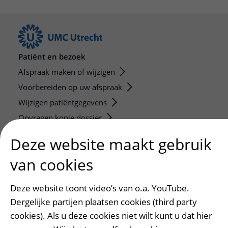
Patiënt en bezoek
Afspraak maken of wijzigen
Voorbereiden op uw afspraak
Wijzigen patiëntgegevens
Opvragen kopie dossier
Bezoektijden
Deze website maakt gebruik
Onderwijs en onderzoek
van cookies
Onze opleidingen
Deze website toont video’s van o.a. YouTube.
De Nieuwe Utrechtse School
Dergelijke partijen plaatsen cookies (third party
Stage en opleidingsplaatsen
cookies). Als u deze cookies niet wilt kunt u dat hier
Research