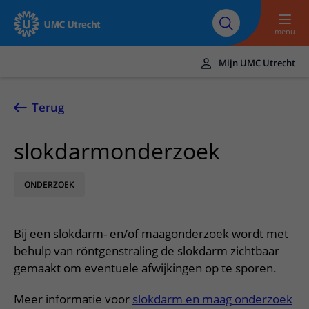
Naar hoofdinhoud
Over UMC
Werken bij het UMC
Research
Onderwijs
Utrecht
Utrecht
menu
Mijn UMC Utrecht
Translate
UMC Utrecht
Terug
Home
slokdarmonderzoek
Zorg en behandeling
ONDERZOEK
Ziekten en aandoeningen
Afspraak en opname
Behandelingen
Afspraak maken of wijzigen
In het ziekenhuis
Bij een slokdarm- en/of maagonderzoek wordt met
Poliklinieken
Bezoek aan de polikliniek
Op bezoek in het UMC Utrecht
Contact en route
behulp van röntgenstraling de slokdarm zichtbaar
Verpleegafdelingen
Opname in het ziekenhuis
gemaakt om eventuele afwijkingen op te sporen.
Apotheek
Spoed
Verwijzers
Onze zorgverleners
Voorbereiding op uw afspraak
Winkels en restaurants
Meer informatie voor
slokdarm en maag onderzoek
Contactgegevens
Patiënt verwijzen