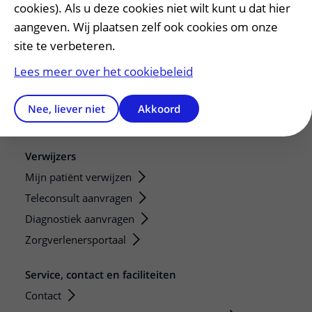
cookies). Als u deze cookies niet wilt kunt u dat hier
Stage en opleidingsplaatsen
aangeven. Wij plaatsen zelf ook cookies om onze
Research
site te verbeteren.
Strategic programs
Lees meer over het cookiebeleid
Research groups
Researchers
Nee, liever niet
Akkoord
Research technologies
Verwijzers
Mijn patiënt verwijzen
Teleconsult aanvragen
Diagnostiek aanvragen
Zorgverlenersportaal
Service, contact en faciliteiten
Contact