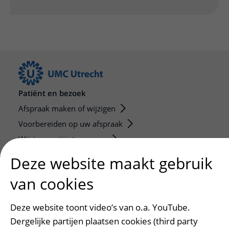
Patiënt en bezoek
Afspraak maken of wijzigen
Voorbereiden op uw afspraak
Wijzigen patiëntgegevens
Opvragen kopie dossier
Deze website maakt gebruik
Bezoektijden
van cookies
Onderwijs en onderzoek
Deze website toont video’s van o.a. YouTube.
Onze opleidingen
Dergelijke partijen plaatsen cookies (third party
De Nieuwe Utrechtse School