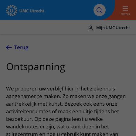
Naar hoofdinhoud
Over UMC
Werken bij het UMC
Research
Onderwijs
Utrecht
Utrecht
menu
Mijn UMC Utrecht
Translate
UMC Utrecht
Terug
Home
Ontspanning
Zorg en behandeling
Ziekten en aandoeningen
Afspraak en opname
We proberen uw verblijf hier in het ziekenhuis
Behandelingen
Afspraak maken of wijzigen
aangenamer te maken. Zo maken we onze gangen
In het ziekenhuis
aantrekkelijk met kunst. Bezoek ook eens onze
Poliklinieken
Bezoek aan de polikliniek
Op bezoek in het UMC Utrecht
Contact en route
activiteitenruimtes of maak een uitje tijdens het
Verpleegafdelingen
Opname in het ziekenhuis
bezoekuur. Op deze pagina leest u welke
Apotheek
Spoed
Verwijzers
wandelroutes er zijn, wat u kunt doen in het
Onze zorgverleners
Voorbereiding op uw afspraak
Winkels en restaurants
Contactgegevens
Patiënt verwijzen
stiltecentrum en hoe u gebruik kunt maken van