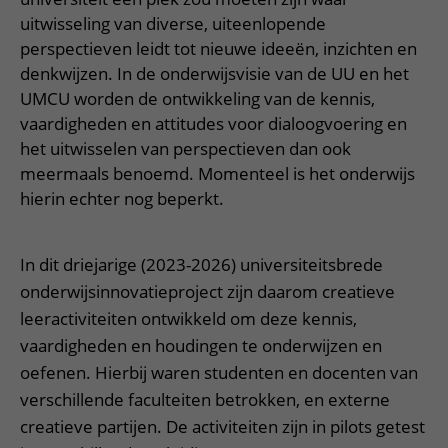
Meer UMC Utrecht
Onderzoeken en diagnostiek
Bloedprikken
Faciliteiten en voorzieningen
Route naar het ziekenhuis
uitwisseling van diverse, uiteenlopende
Teleconsult aanvragen
Het Wilhelmina Kinderziekenhuis
Over UMC Utrecht
Wachttijden
perspectieven leidt tot nieuwe ideeën, inzichten en
Bezoekregels
Parkeren
Diagnostiek aanvragen
denkwijzen. In de onderwijsvisie van de UU en het
Research
Bezoektijden
Kwaliteit en veiligheid
Wegwijs in het ziekenhuis
UMCU worden de ontwikkeling van de kennis,
Zorgverlenersportaal
Onderwijs
Wijzigen patiëntgegevens
vaardigheden en attitudes voor dialoogvoering en
Contact met polikliniek
het uitwisselen van perspectieven dan ook
Mijn UMC Utrecht patiëntportaal
Werken bij het UMC Utrecht
Contact met verpleegafdeling
meermaals benoemd. Momenteel is het onderwijs
hierin echter nog beperkt.
Het Wilhelmina Kinderziekenhuis
In dit driejarige (2023-2026) universiteitsbrede
onderwijsinnovatieproject zijn daarom creatieve
leeractiviteiten ontwikkeld om deze kennis,
vaardigheden en houdingen te onderwijzen en
oefenen. Hierbij waren studenten en docenten van
verschillende faculteiten betrokken, en externe
creatieve partijen. De activiteiten zijn in pilots getest