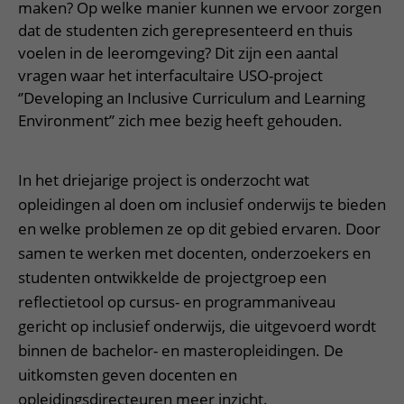
Meer UMC Utrecht
Onderzoeken en diagnostiek
maken? Op welke manier kunnen we ervoor zorgen
Bloedprikken
Faciliteiten en voorzieningen
Route naar het ziekenhuis
Teleconsult aanvragen
dat de studenten zich gerepresenteerd en thuis
Het Wilhelmina Kinderziekenhuis
Over UMC Utrecht
Wachttijden
Bezoekregels
voelen in de leeromgeving? Dit zijn een aantal
Parkeren
Diagnostiek aanvragen
Research
Bezoektijden
vragen waar het interfacultaire USO-project
Kwaliteit en veiligheid
Wegwijs in het ziekenhuis
Zorgverlenersportaal
‘’Developing an Inclusive Curriculum and Learning
Onderwijs
Wijzigen patiëntgegevens
Contact met polikliniek
Environment’’ zich mee bezig heeft gehouden.
Mijn UMC Utrecht patiëntportaal
Werken bij het UMC Utrecht
Contact met verpleegafdeling
In het driejarige project is onderzocht wat
Het Wilhelmina Kinderziekenhuis
opleidingen al doen om inclusief onderwijs te bieden
en welke problemen ze op dit gebied ervaren. Door
samen te werken met docenten, onderzoekers en
studenten ontwikkelde de projectgroep een
reflectietool op cursus- en programmaniveau
gericht op inclusief onderwijs, die uitgevoerd wordt
binnen de bachelor- en masteropleidingen. De
uitkomsten geven docenten en
opleidingsdirecteuren meer inzicht.