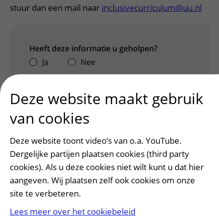
stuur dan een mail naar
inclusivecurriculum@uu.nl
Heeft deze informatie u geholpen?
Ja
Nee
Deze website maakt gebruik
van cookies
Deze website toont video’s van o.a. YouTube.
Dergelijke partijen plaatsen cookies (third party
cookies). Als u deze cookies niet wilt kunt u dat hier
aangeven. Wij plaatsen zelf ook cookies om onze
site te verbeteren.
Patiënt en bezoek
Afspraak maken of wijzigen
Lees meer over het cookiebeleid