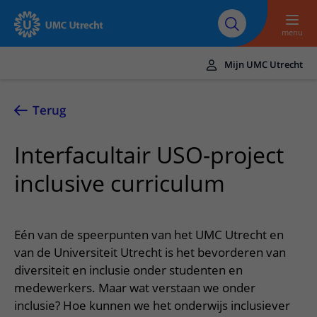
Naar hoofdinhoud
Over UMC
Werken bij het UMC
Research
Onderwijs
Utrecht
Utrecht
menu
Mijn UMC Utrecht
Translate
UMC Utrecht
Terug
Home
Interfacultair USO-project
Zorg en behandeling
inclusive curriculum
Ziekten en aandoeningen
Afspraak en opname
Behandelingen
Afspraak maken of wijzigen
In het ziekenhuis
Eén van de speerpunten van het UMC Utrecht en
Poliklinieken
Bezoek aan de polikliniek
van de Universiteit Utrecht is het bevorderen van
Op bezoek in het UMC Utrecht
Contact en route
Verpleegafdelingen
diversiteit en inclusie onder studenten en
Opname in het ziekenhuis
Apotheek
Spoed
Verwijzers
medewerkers. Maar wat verstaan we onder
Onze zorgverleners
Voorbereiding op uw afspraak
Winkels en restaurants
inclusie? Hoe kunnen we het onderwijs inclusiever
Contactgegevens
Patiënt verwijzen