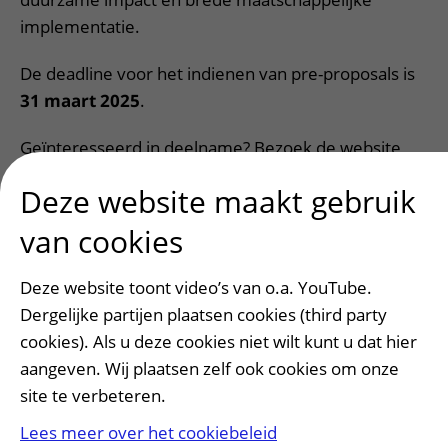
implementatie.
De deadline voor het indienen van pre-proposals is
31 maart 2025
.
Geïnteresseerd in deelname? Bezoek de website
van het Institute for Preventive Health voor meer
Deze website maakt gebruik
informatie en de
volledige call for proposals
.
van cookies
Vragen? Neem contact op via
i4PH@EWUU.nl
.
Deze website toont video’s van o.a. YouTube.
Dergelijke partijen plaatsen cookies (third party
cookies). Als u deze cookies niet wilt kunt u dat hier
aangeven. Wij plaatsen zelf ook cookies om onze
site te verbeteren.
Patiënt en bezoek
Afspraak maken of wijzigen
Lees meer over het cookiebeleid