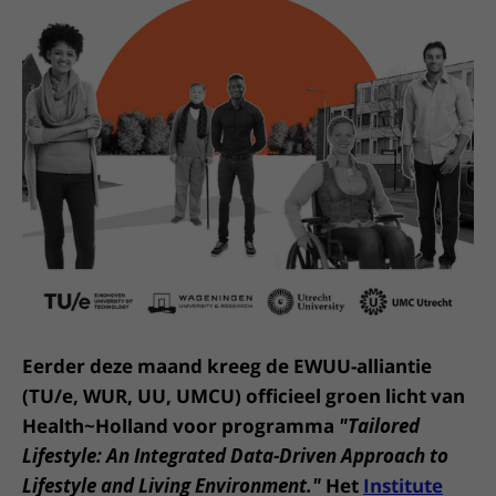
Meer UMC Utrecht
Onderzoeken en diagnostiek
Bloedprikken
Faciliteiten en voorzieningen
Route naar het ziekenhuis
Teleconsult aanvragen
Het Wilhelmina Kinderziekenhuis
Over UMC Utrecht
Wachttijden
Bezoekregels
Parkeren
Diagnostiek aanvragen
Research
Bezoektijden
Kwaliteit en veiligheid
Wegwijs in het ziekenhuis
Zorgverlenersportaal
Onderwijs
Wijzigen patiëntgegevens
Contact met polikliniek
Mijn UMC Utrecht patiëntportaal
Werken bij het UMC Utrecht
Contact met verpleegafdeling
Het Wilhelmina Kinderziekenhuis
Eerder deze maand kreeg de EWUU-alliantie
(TU/e, WUR, UU, UMCU) officieel groen licht van
Health~Holland voor programma
"Tailored
Lifestyle: An Integrated Data-Driven Approach to
Lifestyle and Living Environment."
Het
Institute