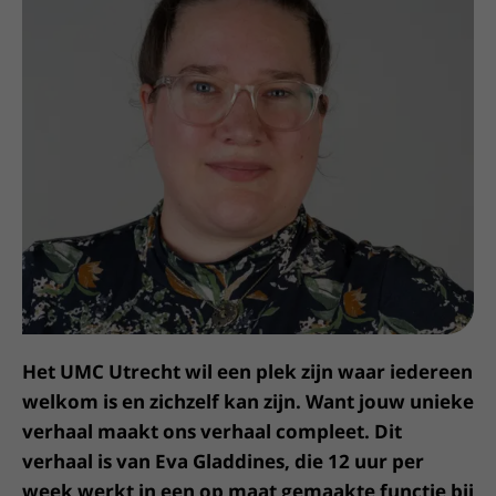
Meer UMC Utrecht
Onderzoeken en diagnostiek
Bloedprikken
Faciliteiten en voorzieningen
Route naar het ziekenhuis
Teleconsult aanvragen
Het Wilhelmina Kinderziekenhuis
Over UMC Utrecht
Wachttijden
Bezoekregels
Parkeren
Diagnostiek aanvragen
Research
Bezoektijden
Kwaliteit en veiligheid
Wegwijs in het ziekenhuis
Zorgverlenersportaal
Onderwijs
Wijzigen patiëntgegevens
Contact met polikliniek
Mijn UMC Utrecht patiëntportaal
Werken bij het UMC Utrecht
Contact met verpleegafdeling
Het Wilhelmina Kinderziekenhuis
Het UMC Utrecht wil een plek zijn waar iedereen
welkom is en zichzelf kan zijn. Want jouw unieke
verhaal maakt ons verhaal compleet. Dit
verhaal is van Eva Gladdines, die 12 uur per
week werkt in een op maat gemaakte functie bij