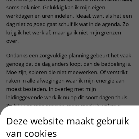
soms ook niet. Gelukkig kan ik mijn eigen
werkdagen en uren indelen. Ideaal, want als het een
dag niet zo goed gaat schuif ik wat in de agenda. Zo
krijg ik het werk af, maar ga ik niet mijn grenzen
over.
Ondanks een zorgvuldige planning gebeurt het vaak
genoeg dat de dag anders loopt dan de bedoeling is.
Moe zijn, spieren die niet meewerken. Of verstrikt
raken in alle afwegingen waar ik mijn energie aan
moest besteden. In overleg met mijn
leidinggevende werk ik nu op dit soort dagen thuis.
Zo let ik op mijn energie, maar maak ik wel mijn
gebruikelijke uren.
Deze website maakt gebruik
Inmiddels werk ik hier alweer acht jaar met grote
van cookies
tevredenheid. Dat neemt niet weg dat ik af en toe