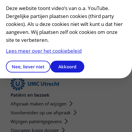
met een gevoel van rouw terugkijk op de tijd dat ik
Deze website toont video’s van o.a. YouTube.
niet ziek was en mijn ambitieuze toekomst er heel
Dergelijke partijen plaatsen cookies (third party
anders uit zag. Maar zo’n fijne werkplek als deze en
cookies). Als u deze cookies niet wilt kunt u dat hier
zulke leuke collega’s maken een hele hoop goed.”
aangeven. Wij plaatsen zelf ook cookies om onze
site te verbeteren.
Eva is lid van
het Netwerk USP Inclusief​
. Hier lees je er
Lees meer over het cookiebeleid
meer over.
Nee, liever niet
Akkoord
Patiënt en bezoek
Afspraak maken of wijzigen
Voorbereiden op uw afspraak
Wijzigen patiëntgegevens
Opvragen kopie dossier