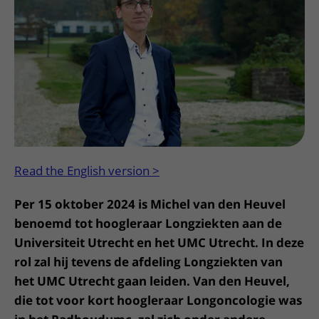
Meer UMC Utrecht
Onderzoeken en diagnostiek
Bloedprikken
Faciliteiten en voorzieningen
Route naar het ziekenhuis
Teleconsult aanvragen
Het Wilhelmina Kinderziekenhuis
Over UMC Utrecht
Wachttijden
Bezoekregels
Parkeren
Diagnostiek aanvragen
Research
Bezoektijden
Kwaliteit en veiligheid
Wegwijs in het ziekenhuis
Zorgverlenersportaal
Onderwijs
Wijzigen patiëntgegevens
Contact met polikliniek
Mijn UMC Utrecht patiëntportaal
Werken bij het UMC Utrecht
Contact met verpleegafdeling
Het Wilhelmina Kinderziekenhuis
Read the English version >
Per 15 oktober 2024 is Michel van den Heuvel
benoemd tot hoogleraar Longziekten aan de
Universiteit Utrecht en het UMC Utrecht. In deze
rol zal hij tevens de afdeling Longziekten van
het UMC Utrecht gaan leiden. Van den Heuvel,
die tot voor kort hoogleraar Longoncologie was