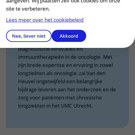
aangeven. Wij plaatsen zelf ook cookies om onze
Leeuwenhoek Ziekenhuis, waar hij zich
site te verbeteren.
richtte op thoracale oncologie. In 2017
Lees meer over het cookiebeleid
werd hij hoogleraar Longoncologie en
afdelingshoofd Longziekten in het
Nee, liever niet
Akkoord
Radboudumc, waar hij zich bezighield met
diagnostische innovaties en
immuuntherapieën in de oncologie. Met
zijn brede expertise en ervaring in zowel
longziekten als oncologie, zal Van den
Heuvel ongetwijfeld een belangrijke
bijdrage leveren aan het onderzoek en de
zorg voor patiënten met chronische
longziekten in het UMC Utrecht.