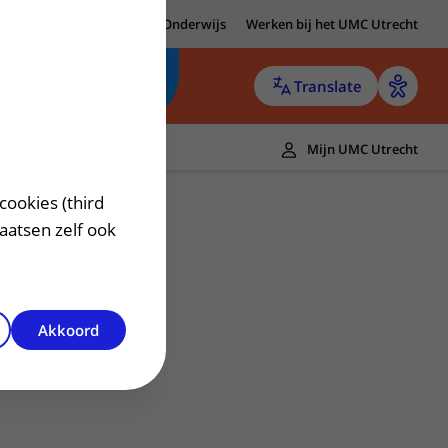
MC Utrecht
Research
Onderwijs
Werken bij het UMC Utrecht
Translate
Mijn UMC Utrecht
cookies (third
laatsen zelf ook
Akkoord