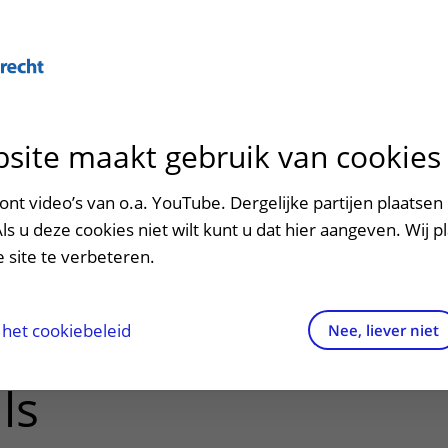
Over U
site maakt gebruik van cookies
n het ziekenhuis
Contact en route
Verwijzers
n
p bezoek in het UMC Utrecht
Mijn UMC Utrecht
Spoed
Patiënt verwijzen
nt video’s van o.a. YouTube. Dergelijke partijen plaatsen 
patiëntportaal
nding Circular
Als u deze cookies niet wilt kunt u dat hier aangeven. Wij p
potheek
Contactgegevens
Teleconsult aanvragen
 site te verbeteren.
pitals – Call voor
inkels en restaurants
Route naar het ziekenhuis
Diagnostiek aanvragen
raak
ciliteiten en voorzieningen
Parkeren
Zorgverlenersportaal
het cookiebeleid
Nee, liever niet
e Cooker and
ezoekregels
Wegwijs in het ziekenhuis
ls
aliteit en veiligheid
Contact met polikliniek