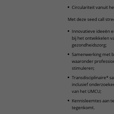
Circulariteit vanuit h
Met deze seed call stre
Innovatieve ideeën e
bij het ontwikkelen v
gezondheidszorg;
Samenwerking met be
waaronder profession
stimuleren;
Transdisciplinaire* s
inclusief onderzoeke
van het UMCU;
Kennisleemtes aan t
tegenkomt.