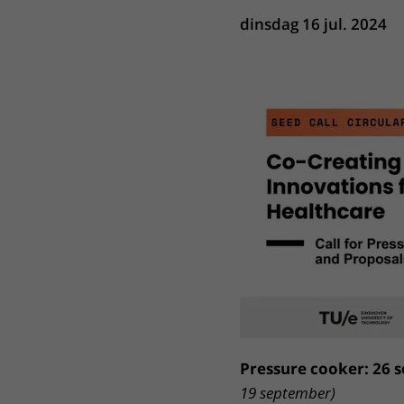
Het Wilhelmina
Bezoektijden
dinsdag 16 jul. 2024
Kinderziekenhuis
Wijzigen patiëntgegevens
Pressure cooker: 26 s
19 september)