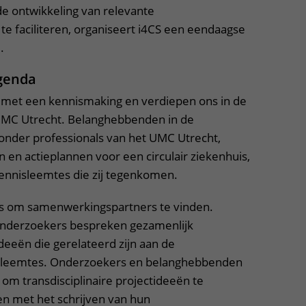
e ontwikkeling van relevante
te faciliteren, organiseert i4CS een eendaagse
.
genda
met een kennismaking en verdiepen ons in de
UMC Utrecht. Belanghebbenden in de
onder professionals van het UMC Utrecht,
 en actieplannen voor een circulair ziekenhuis,
ennisleemtes die zij tegenkomen.
ans om samenwerkingspartners te vinden.
nderzoekers bespreken gezamenlijk
eeën die gerelateerd zijn aan de
sleemtes. Onderzoekers en belanghebbenden
om transdisciplinaire projectideeën te
n met het schrijven van hun