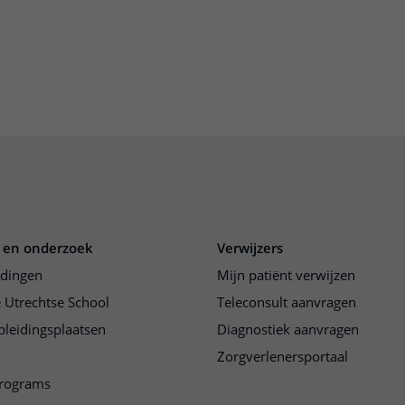
 en onderzoek
Verwijzers
idingen
Mijn patiënt verwijzen
 Utrechtse School
Teleconsult aanvragen
pleidingsplaatsen
Diagnostiek aanvragen
Zorgverlenersportaal
programs