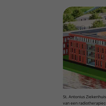
Het Wilhelmina
Bezoektijden
Kinderziekenhuis
Wijzigen patiëntgegevens
St. Antonius Ziekenhuis
van een radiotherapie