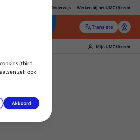
MC Utrecht
Research
Onderwijs
Werken bij het UMC Utrecht
Translate
Mijn UMC Utrecht
cookies (third
laatsen zelf ook
Akkoord