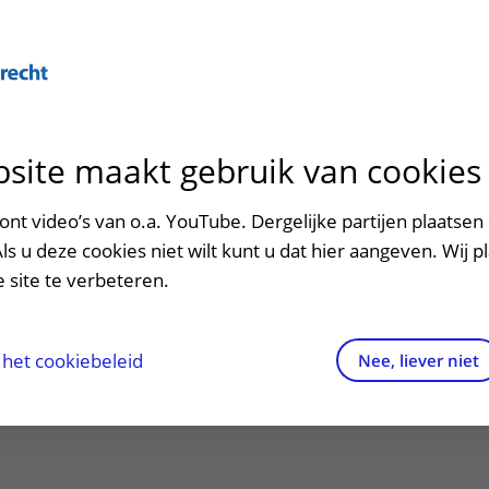
Over U
site maakt gebruik van cookies
n het ziekenhuis
Contact en route
Verwijzers
n
p bezoek in het UMC Utrecht
Mijn UMC Utrecht
Spoed
Patiënt verwijzen
nt video’s van o.a. YouTube. Dergelijke partijen plaatsen 
patiëntportaal
Als u deze cookies niet wilt kunt u dat hier aangeven. Wij p
potheek
Contactgegevens
Teleconsult aanvragen
 site te verbeteren.
erapiecentrum bij
inkels en restaurants
Route naar het ziekenhuis
Diagnostiek aanvragen
raak
ciliteiten en voorzieningen
Parkeren
Zorgverlenersportaal
het cookiebeleid
Nee, liever niet
nius Ziekenhuis
ezoekregels
Wegwijs in het ziekenhuis
aliteit en veiligheid
Contact met polikliniek