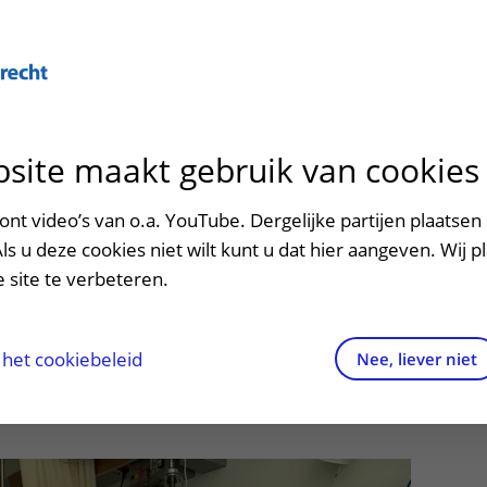
Over U
site maakt gebruik van cookies
n het ziekenhuis
Contact en route
Verwijzers
n
p bezoek in het UMC Utrecht
Mijn UMC Utrecht
Spoed
Patiënt verwijzen
nt video’s van o.a. YouTube. Dergelijke partijen plaatsen 
patiëntportaal
men aan deze
Als u deze cookies niet wilt kunt u dat hier aangeven. Wij p
potheek
Contactgegevens
Teleconsult aanvragen
 site te verbeteren.
 een gouden kans
inkels en restaurants
Route naar het ziekenhuis
Diagnostiek aanvragen
raak
ciliteiten en voorzieningen
Parkeren
Zorgverlenersportaal
het cookiebeleid
Nee, liever niet
23
ezoekregels
Wegwijs in het ziekenhuis
aliteit en veiligheid
Contact met polikliniek