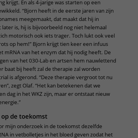
 krijgt. En als 4-jarige was starten op een
ikkeld. “Bjorn heeft in de eerste jaren van zijn
pnames meegemaakt, dat maakt dat hij in
ater is, hij is bijvoorbeeld nog niet helemaal
zich motorisch ook iets trager. Toch lukt ook veel
rots op hem!” Bjorn krijgt tien keer een infuus
et mRNA van het enzym dat hij nodig heeft. De
gen van het 030-Lab en artsen hem nauwlettend
er baat bij heeft zal de therapie zal worden
trial is afgerond. “Deze therapie vergroot tot nu
even”, zegt Olaf. “Het kan betekenen dat we
en dag in het WKZ zijn, maar er ontstaat nieuw
 energie.”
 op de toekomst
oor mijn onderzoek in de toekomst dezelfde
NA in vetbolletjes in het bloed geven zodat het