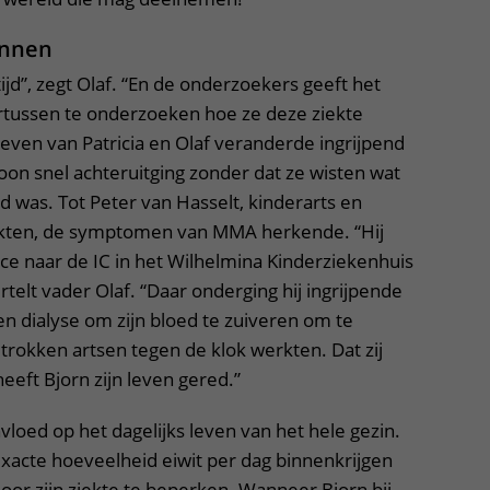
ennen
ijd”, zegt Olaf. “En de onderzoekers geeft het
rtussen te onderzoeken hoe ze deze ziekte
even van Patricia en Olaf veranderde ingrijpend
on snel achteruitging zonder dat ze wisten wat
 was. Tot Peter van Hasselt, kinderarts en
kten, de symptomen van MMA herkende. “Hij
 naar de IC in het Wilhelmina Kinderziekenhuis
rtelt vader Olaf. “Daar onderging hij ingrijpende
n dialyse om zijn bloed te zuiveren om te
etrokken artsen tegen de klok werkten. Dat zij
eeft Bjorn zijn leven gered.”
nvloed op het dagelijks leven van het hele gezin.
exacte hoeveelheid eiwit per dag binnenkrijgen
oor zijn ziekte te beperken. Wanneer Bjorn bij