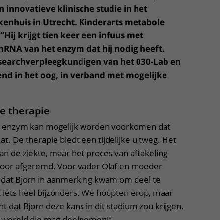
 innovatieve klinische studie in het
kenhuis in Utrecht. Kinderarts metabole
“Hij krijgt tien keer een infuus met
mRNA van het enzym dat hij nodig heeft.
searchverpleegkundigen van het 030-Lab en
nd in het oog, in verband met mogelijke
e therapie
it enzym kan mogelijk worden voorkomen dat
at. De therapie biedt een tijdelijke uitweg. Het
van de ziekte, maar het proces van aftakeling
door afgeremd. Voor vader Olaf en moeder
s dat Bjorn in aanmerking kwam om deel te
t iets heel bijzonders. We hoopten erop, maar
 dat Bjorn deze kans in dit stadium zou krijgen.
ter wereld die mag deelnemen!”