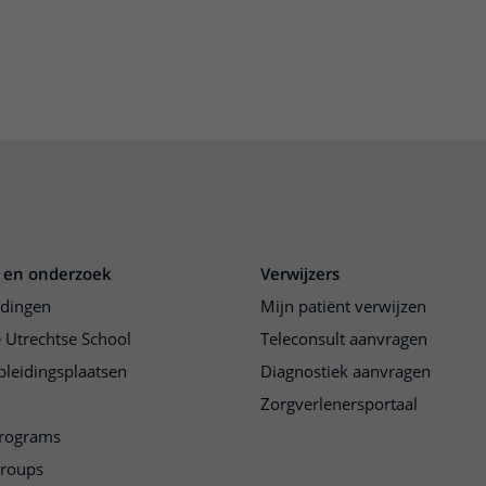
 en onderzoek
Verwijzers
idingen
Mijn patiënt verwijzen
 Utrechtse School
Teleconsult aanvragen
pleidingsplaatsen
Diagnostiek aanvragen
Zorgverlenersportaal
programs
groups