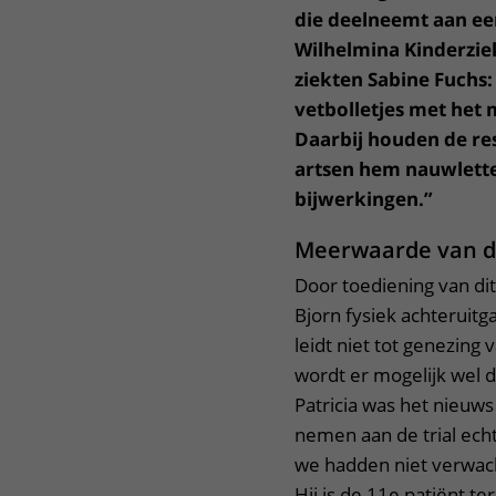
die deelneemt aan een
Wilhelmina Kinderzie
ziekten Sabine Fuchs: 
vetbolletjes met het 
Daarbij houden de re
artsen hem nauwlette
bijwerkingen.”
Meerwaarde van d
Door toediening van d
Bjorn fysiek achteruitga
leidt niet tot genezing 
wordt er mogelijk wel 
Patricia was het nieuw
nemen aan de trial ech
we hadden niet verwacht
Hij is de 11e patiënt 