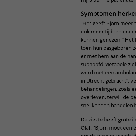
Symptomen herk
“Het geeft Bjorn meer t
ook meer tijd om onde
kunnen genezen.” Het l
toen hun pasgeboren zo
er met hem aan de hand
subhoofd Metabole zie
werd met een ambulance
in Utrecht gebracht”, ve
behandelingen, zoals ee
overleven, terwijl de b
snel konden handelen h
De ziekte heeft grote i
Olaf: “Bjorn moet een 
om de fysieke schade d