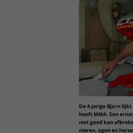
Het Wilhelmina
Bezoektijden
Kinderziekenhuis
Wijzigen patiëntgegevens
De 4-jarige Bjorn lijk
heeft MMA. Een ernsti
niet goed kan afbrek
nieren, ogen en hers