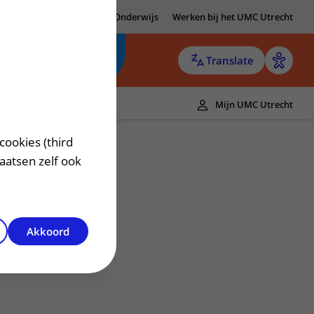
MC Utrecht
Research
Onderwijs
Werken bij het UMC Utrecht
Translate
Mijn UMC Utrecht
cookies (third
laatsen zelf ook
Akkoord