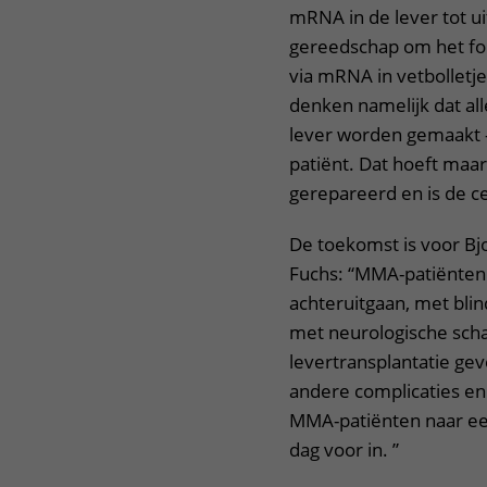
mRNA in de lever tot u
gereedschap om het fout
via mRNA in vetbolletj
denken namelijk dat alle
lever worden gemaakt –
patiënt. Dat hoeft maa
gerepareerd en is de c
De toekomst is voor B
Fuchs: “MMA-patiënten
achteruitgaan, met blin
met neurologische sch
levertransplantatie gev
andere complicaties en
MMA-patiënten naar ee
dag voor in. ”