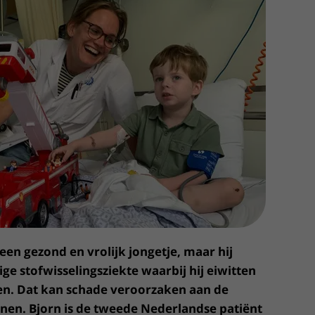
Contact met verpleegafdeling
Het Wilhelmina
Kinderziekenhuis
t een gezond en vrolijk jongetje, maar hij
ge stofwisselingsziekte waarbij hij eiwitten
en. Dat kan schade veroorzaken aan de
enen. Bjorn is de tweede Nederlandse patiënt