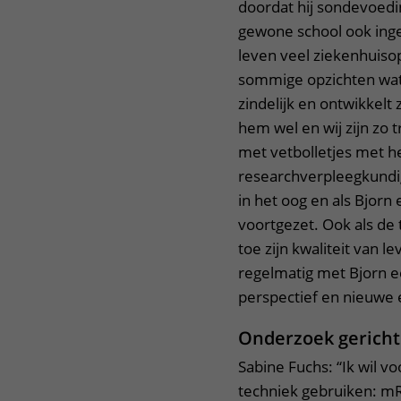
doordat hij sondevoeding
gewone school ook ingew
leven veel ziekenhuiso
sommige opzichten wat l
zindelijk en ontwikkelt 
hem wel en wij zijn zo t
met vetbolletjes met h
researchverpleegkundi
in het oog en als Bjorn 
voortgezet. Ook als de 
toe zijn kwaliteit van l
regelmatig met Bjorn e
perspectief en nieuwe
Onderzoek gericht
Sabine Fuchs: “Ik wil v
techniek gebruiken: mR