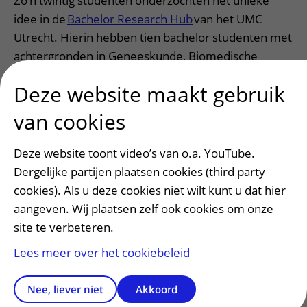
Zo’n twintig studenten onderzochten het unieke
idee in de
Bachelor Research Hub
van het UMC
Utrecht. Hierin hebben tien bachelor studenten met
achtergronden in Geneeskunde, Biomedische
Wetenschappen, Diergeneeskunde en Biologie
Deze website maakt gebruik
binnen de keuzecursus Experimental Translational
Medicine samengewerkt met tien
van cookies
bachelorstudenten Biomedische Wetenschappen in
het kader van hun afstudeerproject.
Deze website toont video’s van o.a. YouTube.
Dergelijke partijen plaatsen cookies (third party
cookies). Als u deze cookies niet wilt kunt u dat hier
Studenten deden hun onderzoek onder
aangeven. Wij plaatsen zelf ook cookies om onze
leiding van coördinator Prof. Niels
site te verbeteren.
Bovenschen, onderzoekers dr. Niels
Lees meer over het cookiebeleid
Eijkelkamp (CTI, UMCU), Brent Appelman
(Amsterdam UMC) en dr. Jeroen den
Nee, liever niet
Akkoord
Dunnen (Amsterdam UMC), hun