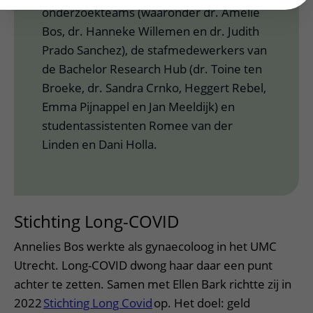
onderzoekteams (waaronder dr. Amelie
Bos, dr. Hanneke Willemen en dr. Judith
Prado Sanchez), de stafmedewerkers van
de Bachelor Research Hub (dr. Toine ten
Broeke, dr. Sandra Crnko, Heggert Rebel,
Emma Pijnappel en Jan Meeldijk) en
studentassistenten Romee van der
Linden en Dani Holla.
Stichting Long-COVID
Annelies Bos werkte als gynaecoloog in het UMC
Utrecht. Long-COVID dwong haar daar een punt
achter te zetten. Samen met Ellen Bark richtte zij in
2022
Stichting Long Covid
op. Het doel: geld