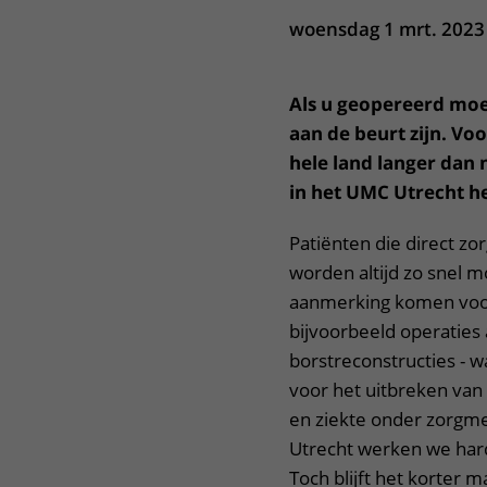
Het Wilhelmina
Bezoektijden
woensdag 1 mrt. 2023
Kinderziekenhuis
Wijzigen patiëntgegevens
Als u geopereerd moet
aan de beurt zijn. Vo
hele land langer dan n
in het UMC Utrecht he
Patiënten die direct z
worden altijd zo snel m
aanmerking komen voor
bijvoorbeeld operaties
borstreconstructies - wa
voor het uitbreken van 
en ziekte onder zorgm
Utrecht werken we hard
Toch blijft het korter 