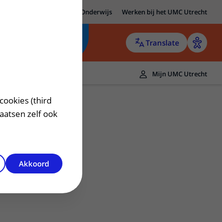
MC Utrecht
Research
Onderwijs
Werken bij het UMC Utrecht
Translate
Mijn UMC Utrecht
cookies (third
laatsen zelf ook
Akkoord