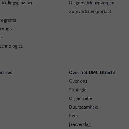
pleidingsplaatsen
Diagnostiek aanvragen
Zorgverlenersportaal
programs
groups
rs
echnologies
rtises
Over het UMC Utrecht
Over ons
Strategie
Organisatie
Duurzaamheid
Pers
Jaarverslag