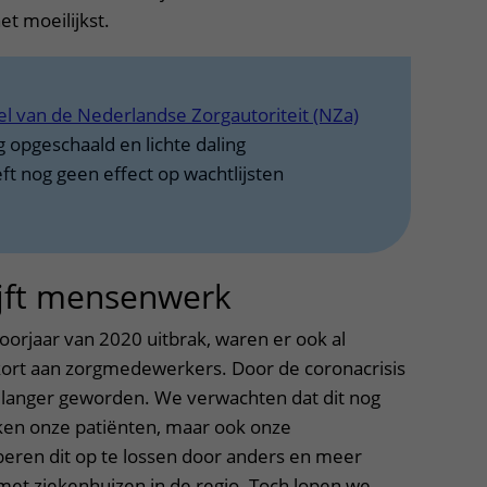
et moeilijkst.
el van de Nederlandse Zorgautoriteit (NZa)
 opgeschaald en lichte daling
ft nog geen effect op wachtlijsten
lijft mensenwerk
oorjaar van 2020 uitbrak, waren er ook al
ekort aan zorgmedewerkers. Door de coronacrisis
og langer geworden. We verwachten dat dit nog
rken onze patiënten, maar ook onze
ren dit op te lossen door anders en meer
et ziekenhuizen in de regio. Toch lopen we