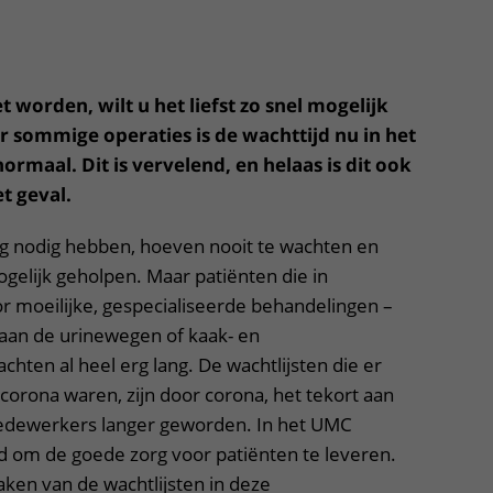
Contact met verpleegafdeling
Het Wilhelmina
 worden, wilt u het liefst zo snel mogelijk
Kinderziekenhuis
or sommige operaties is de wachttijd nu in het
ormaal. Dit is vervelend, en helaas is dit ook
t geval.
org nodig hebben, hoeven nooit te wachten en
ogelijk geholpen. Maar patiënten die in
 moeilijke, gespecialiseerde behandelingen –
 aan de urinewegen of kaak- en
chten al heel erg lang. De wachtlijsten die er
corona waren, zijn door corona, het tekort aan
edewerkers langer geworden. In het UMC
 om de goede zorg voor patiënten te leveren.
maken van de wachtlijsten in deze