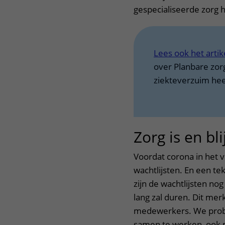
gespecialiseerde zorg h
Lees ook het artik
over Planbare zorg
ziekteverzuim hee
Zorg is en b
Voordat corona in het v
wachtlijsten. En een t
zijn de wachtlijsten n
lang zal duren. Dit me
medewerkers. We probe
samen te werken, ook m