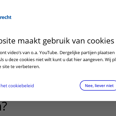
Over U
site maakt gebruik van cookies
n het ziekenhuis
Contact en route
Verwijzers
n
p bezoek in het UMC Utrecht
Mijn UMC Utrecht
Spoed
Patiënt verwijzen
nt video’s van o.a. YouTube. Dergelijke partijen plaatsen 
patiëntportaal
 moeten
Als u deze cookies niet wilt kunt u dat hier aangeven. Wij p
potheek
Contactgegevens
Teleconsult aanvragen
 site te verbeteren.
 patiënten lang
inkels en restaurants
Route naar het ziekenhuis
Diagnostiek aanvragen
raak
ciliteiten en voorzieningen
Parkeren
Zorgverlenersportaal
het cookiebeleid
Nee, liever niet
operatie
ezoekregels
Wegwijs in het ziekenhuis
n?
aliteit en veiligheid
Contact met polikliniek