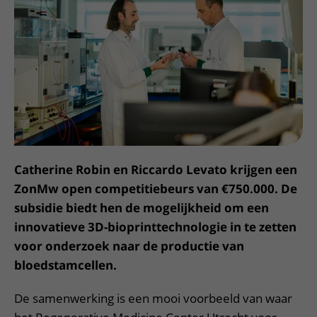
Meer UMC Utrecht
Onderzoeken en diagnostiek
Bloedprikken
Faciliteiten en voorzieningen
Route naar het ziekenhuis
Teleconsult aanvragen
Het Wilhelmina Kinderziekenhuis
Over UMC Utrecht
Wachttijden
Bezoekregels
Parkeren
Diagnostiek aanvragen
Research
Bezoektijden
Kwaliteit en veiligheid
Wegwijs in het ziekenhuis
Zorgverlenersportaal
Onderwijs
Wijzigen patiëntgegevens
Contact met polikliniek
Mijn UMC Utrecht patiëntportaal
Werken bij het UMC Utrecht
Contact met verpleegafdeling
Het Wilhelmina Kinderziekenhuis
Catherine Robin en Riccardo Levato krijgen een
ZonMw open competitiebeurs van €750.000. De
subsidie biedt hen de mogelijkheid om een
innovatieve 3D-bioprinttechnologie in te zetten
voor onderzoek naar de productie van
bloedstamcellen.
De samenwerking is een mooi voorbeeld van waar