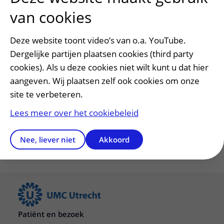
nieuwsgierigheidsgedreven
van cookies
teamwetenschap te bevorderen, die leidt
tot baanbrekende wetenschap van
Deze website toont video’s van o.a. YouTube.
uitzonderlijke kwaliteit op het gebied van
Dergelijke partijen plaatsen cookies (third party
gezondheidsonderzoek. De
cookies). Als u deze cookies niet wilt kunt u dat hier
beoordelingscommissie van ZonMw heeft
aangeven. Wij plaatsen zelf ook cookies om onze
het voorstel van Levato en Robin
site te verbeteren.
gecategoriseerd als ‘hoge prioriteit’ en
beoordeeld als ‘zeer relevant’.
Lees meer over het cookiebeleid
Nee, liever niet
Akkoord
Patiënt en bezoek