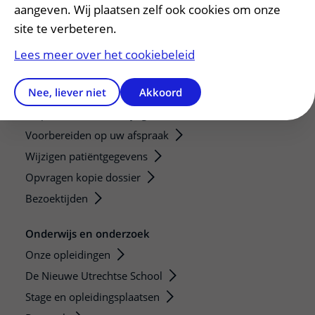
aangeven. Wij plaatsen zelf ook cookies om onze
site te verbeteren.
Lees meer over het cookiebeleid
Nee, liever niet
Akkoord
Patiënt en bezoek
Afspraak maken of wijzigen
Voorbereiden op uw afspraak
Wijzigen patiëntgegevens
Opvragen kopie dossier
Bezoektijden
Onderwijs en onderzoek
Onze opleidingen
De Nieuwe Utrechtse School
Stage en opleidingsplaatsen