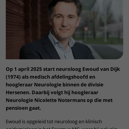
Meer UMC Utrecht
Onderzoeken en diagnostiek
Bloedprikken
Faciliteiten en voorzieningen
Route naar het ziekenhuis
Teleconsult aanvragen
Het Wilhelmina Kinderziekenhuis
Over UMC Utrecht
Wachttijden
Bezoekregels
Parkeren
Diagnostiek aanvragen
Research
Bezoektijden
Kwaliteit en veiligheid
Wegwijs in het ziekenhuis
Zorgverlenersportaal
Onderwijs
Wijzigen patiëntgegevens
Contact met polikliniek
Mijn UMC Utrecht patiëntportaal
Werken bij het UMC Utrecht
Contact met verpleegafdeling
Het Wilhelmina Kinderziekenhuis
Op 1 april 2025 start neuroloog Ewoud van Dijk
(1974) als medisch afdelingshoofd en
hoogleraar Neurologie binnen de divisie
Hersenen. Daarbij volgt hij hoogleraar
Neurologie Nicolette Notermans op die met
pensioen gaat.
Ewoud is opgeleid tot neuroloog en klinisch