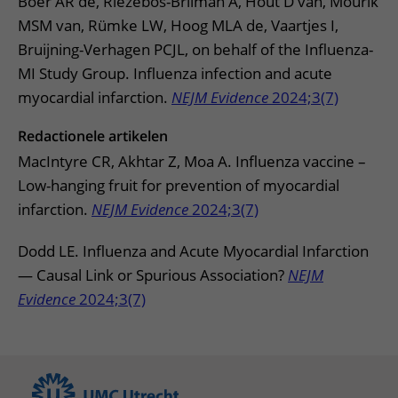
Boer AR de, Riezebos-Brilman A, Hout D van, Mourik
MSM van, Rümke LW, Hoog MLA de, Vaartjes I,
Bruijning-Verhagen PCJL, on behalf of the Influenza-
MI Study Group. Influenza infection and acute
myocardial infarction.
NEJM Evidence
2024;3(7)
Redactionele artikelen
MacIntyre CR, Akhtar Z, Moa A. Influenza vaccine –
Low-hanging fruit for prevention of myocardial
infarction.
NEJM Evidence
2024;3(7)
Dodd LE. Influenza and Acute Myocardial Infarction
— Causal Link or Spurious Association?
NEJM
Evidence
2024;3(7)