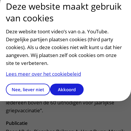
Deze website maakt gebruik
voorkómen. Patienten met een voorgeschiedenis
van cookies
van hart- en vaatziekten krijgen die medicatie
standaard en onze studie laat zien dat zij beter
beschermd zijn. Volwassenen zonder eerdere
Deze website toont video’s van o.a. YouTube.
hartproblemen die een ernstige influenza-infectie
Dergelijke partijen plaatsen cookies (third party
doormaken zouden dus wellicht ook baat hebben bij
cookies). Als u deze cookies niet wilt kunt u dat hier
een tijdelijke antistollingsbehandeling om het risico
aangeven. Wij plaatsen zelf ook cookies om onze
op een hartaanval te verkleinen. Daarnaast
site te verbeteren.
onderstreept deze studie ook het belang van
Lees meer over het cookiebeleid
griepvaccinatie om ernstige influenza infectie te
voorkomen. De gemiddelde leeftijd in ons
Nee, liever niet
Akkoord
onderzoek was 74 jaar, terwijl we in Nederland
iedereen boven de 60 uitnodigen voor jaarlijkse
griepvaccinatie”.
Publicatie