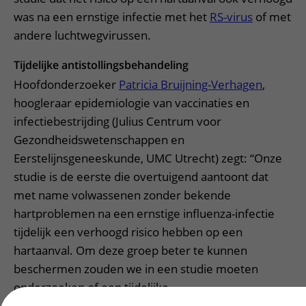
was na een ernstige infectie met het
RS-virus
of met
andere luchtwegvirussen.
Tijdelijke antistollingsbehandeling
Hoofdonderzoeker
Patricia Bruijning-Verhagen
,
hoogleraar epidemiologie van vaccinaties en
infectiebestrijding (Julius Centrum voor
Gezondheidswetenschappen en
Eerstelijnsgeneeskunde, UMC Utrecht) zegt: “Onze
studie is de eerste die overtuigend aantoont dat
met name volwassenen zonder bekende
hartproblemen na een ernstige influenza-infectie
tijdelijk een verhoogd risico hebben op een
hartaanval. Om deze groep beter te kunnen
beschermen zouden we in een studie moeten
onderzoeken of een tijdelijke
antistollingsbehandeling bij hen een hartaanval kan