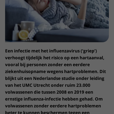
Meer UMC Utrecht
Onderzoeken en diagnostiek
Bloedprikken
Faciliteiten en voorzieningen
Route naar het ziekenhuis
Teleconsult aanvragen
Het Wilhelmina Kinderziekenhuis
Over UMC Utrecht
Wachttijden
Bezoekregels
Parkeren
Diagnostiek aanvragen
Research
Bezoektijden
Kwaliteit en veiligheid
Wegwijs in het ziekenhuis
Zorgverlenersportaal
Onderwijs
Wijzigen patiëntgegevens
Contact met polikliniek
Mijn UMC Utrecht patiëntportaal
Werken bij het UMC Utrecht
Contact met verpleegafdeling
Een infectie met het influenzavirus (‘griep’)
Het Wilhelmina Kinderziekenhuis
verhoogt tijdelijk het risico op een hartaanval,
vooral bij personen zonder een eerdere
ziekenhuisopname wegens hartproblemen. Dit
blijkt uit een Nederlandse studie onder leiding
van het UMC Utrecht onder ruim 23.000
volwassenen die tussen 2008 en 2019 een
ernstige influenza-infectie hebben gehad.
Om
volwassenen zonder eerdere hartproblemen
beter te kunnen beschermen tegen een