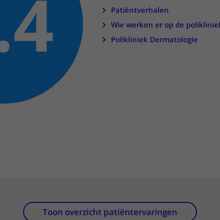
.4
Patiëntverhalen
Contact met verpleegafdeling
Wie werken er op de poliklinie
Het Wilhelmina
Polikliniek Dermatologie
Kinderziekenhuis
Toon overzicht patiëntervaringen