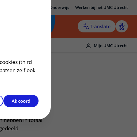
MC Utrecht
Research
Onderwijs
Werken bij het UMC Utrecht
Translate
Mijn UMC Utrecht
cookies (third
laatsen zelf ook
Akkoord
atologie
 hebben in totaal
gedeeld.