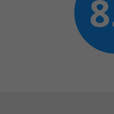
8
Het Wilhelmina
Bezoektijden
Kinderziekenhuis
Wijzigen patiëntgegevens