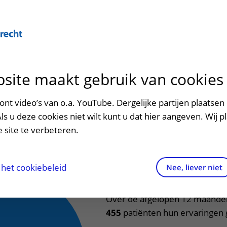
Over U
site maakt gebruik van cookies
n het ziekenhuis
Contact en route
Verwijzers
n
p bezoek in het UMC Utrecht
Mijn UMC Utrecht
Spoed
Patiënt verwijzen
nt video’s van o.a. YouTube. Dergelijke partijen plaatsen 
patiëntportaal
tervaringsmonitor
Als u deze cookies niet wilt kunt u dat hier aangeven. Wij p
potheek
Contactgegevens
Teleconsult aanvragen
 site te verbeteren.
inkels en restaurants
Route naar het ziekenhuis
Diagnostiek aanvragen
raak
ciliteiten en voorzieningen
Parkeren
Zorgverlenersportaal
het cookiebeleid
Nee, liever niet
Polikliniek Derm
ezoekregels
Wegwijs in het ziekenhuis
Over de afgelopen 12 maanden
455
patiënten hun ervaringen 
aliteit en veiligheid
Contact met polikliniek