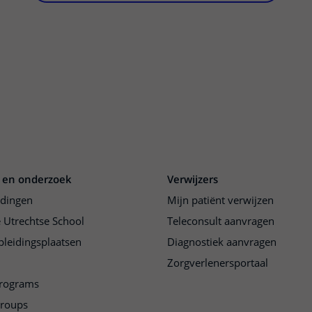
 en onderzoek
Verwijzers
idingen
Mijn patiënt verwijzen
 Utrechtse School
Teleconsult aanvragen
pleidingsplaatsen
Diagnostiek aanvragen
Zorgverlenersportaal
programs
groups