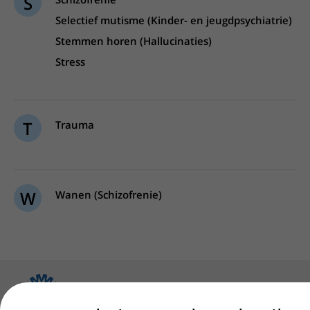
S
Selectief mutisme (Kinder- en jeugdpsychiatrie)
Stemmen horen (Hallucinaties)
Stress
T
Trauma
W
Wanen (Schizofrenie)