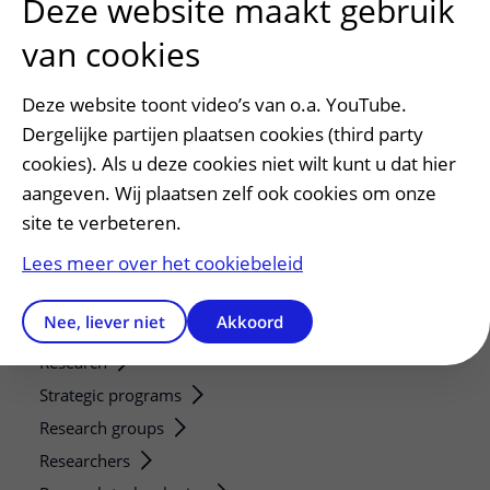
Deze website maakt gebruik
Patiënt en bezoek
van cookies
Afspraak maken of wijzigen
Voorbereiden op uw afspraak
Deze website toont video’s van o.a. YouTube.
Wijzigen patiëntgegevens
Dergelijke partijen plaatsen cookies (third party
Opvragen kopie dossier
cookies). Als u deze cookies niet wilt kunt u dat hier
Bezoektijden
aangeven. Wij plaatsen zelf ook cookies om onze
site te verbeteren.
Onderwijs en onderzoek
Lees meer over het cookiebeleid
Onze opleidingen
De Nieuwe Utrechtse School
Nee, liever niet
Akkoord
Stage en opleidingsplaatsen
Research
Strategic programs
Research groups
Researchers