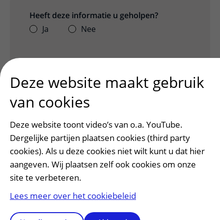
Heeft deze informatie u geholpen?
Ja
Nee
Deze website maakt gebruik
van cookies
Deze website toont video’s van o.a. YouTube.
Dergelijke partijen plaatsen cookies (third party
cookies). Als u deze cookies niet wilt kunt u dat hier
Patiënt en bezoek
aangeven. Wij plaatsen zelf ook cookies om onze
Afspraak maken of wijzigen
site te verbeteren.
Voorbereiden op uw afspraak
Lees meer over het cookiebeleid
Wijzigen patiëntgegevens
Opvragen kopie dossier