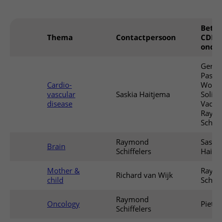
Betr
Thema
Contactpersoon
CDL-
onder
Gerar
Paste
Cardio-
Woute
vascular
Saskia Haitjema
Soling
disease
Vader
Raym
Schiff
Raymond
Saskia
Brain
Schiffelers
Haitj
Mother &
Raym
Richard van Wijk
child
Schiff
Raymond
Oncology
Pieter
Schiffelers