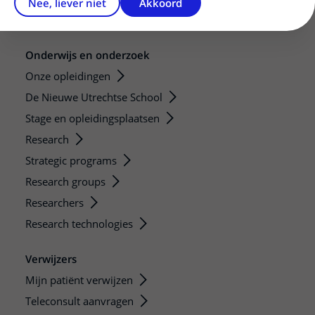
Nee, liever niet
Akkoord
Bezoektijden
Onderwijs en onderzoek
Onze opleidingen
De Nieuwe Utrechtse School
Stage en opleidingsplaatsen
Research
Strategic programs
Research groups
Researchers
Research technologies
Verwijzers
Mijn patiënt verwijzen
Teleconsult aanvragen