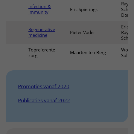
Raym
Infection &
Eric Spierings
Schiff
immunity
Dörte
Eric S
Regenerative
Pieter Vader
Raym
medicine
Schiff
Topreferente
Woute
Maarten ten Berg
zorg
Soling
Promoties vanaf 2020
Publicaties vanaf 2022