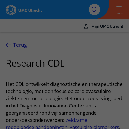
Naar hoofdinhoud
Over UMC
Werken bij het UMC
Research
Onderwijs
Utrecht
Utrecht
menu
Mijn UMC Utrecht
Translate
UMC Utrecht
Terug
Home
Research CDL
Zorg en behandeling
Ziekten en aandoeningen
Afspraak en opname
Het CDL ontwikkelt diagnostische en therapeutische
Behandelingen
Afspraak maken of wijzigen
technologie, met een focus op cardiovasculaire
In het ziekenhuis
ziekten en tumorbiologie. Het onderzoek is ingebed
Poliklinieken
Bezoek aan de polikliniek
Op bezoek in het UMC Utrecht
Contact en route
in het Diagnostic Innovation Center en is
Verpleegafdelingen
Opname in het ziekenhuis
georganiseerd rond vijf samenhangende
Apotheek
Spoed
Verwijzers
onderzoeksonderwerpen:
zeldzame
Onze zorgverleners
Voorbereiding op uw afspraak
Winkels en restaurants
Contactgegevens
Patiënt verwijzen
rodebloedcelaandoeningen
,
vasculaire biomarkers
,