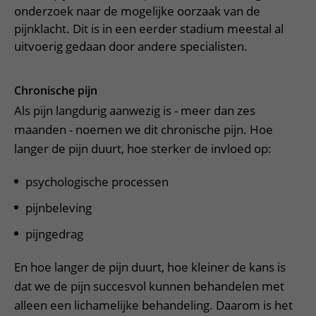
Meer UMC Utrecht
Onderzoeken en diagnostiek
Bloedprikken
onderzoek naar de mogelijke oorzaak van de
Faciliteiten en voorzieningen
Route naar het ziekenhuis
Teleconsult aanvragen
pijnklacht. Dit is in een eerder stadium meestal al
Het Wilhelmina Kinderziekenhuis
Over UMC Utrecht
Wachttijden
Bezoekregels
Parkeren
Diagnostiek aanvragen
uitvoerig gedaan door andere specialisten.
Research
Bezoektijden
Kwaliteit en veiligheid
Wegwijs in het ziekenhuis
Zorgverlenersportaal
Onderwijs
Wijzigen patiëntgegevens
Chronische pijn
Contact met polikliniek
Mijn UMC Utrecht patiëntportaal
Werken bij het UMC Utrecht
Als pijn langdurig aanwezig is - meer dan zes
Contact met verpleegafdeling
maanden - noemen we dit chronische pijn. Hoe
Het Wilhelmina Kinderziekenhuis
langer de pijn duurt, hoe sterker de invloed op:
psychologische processen
pijnbeleving
pijngedrag
En hoe langer de pijn duurt, hoe kleiner de kans is
dat we de pijn succesvol kunnen behandelen met
alleen een lichamelijke behandeling. Daarom is het