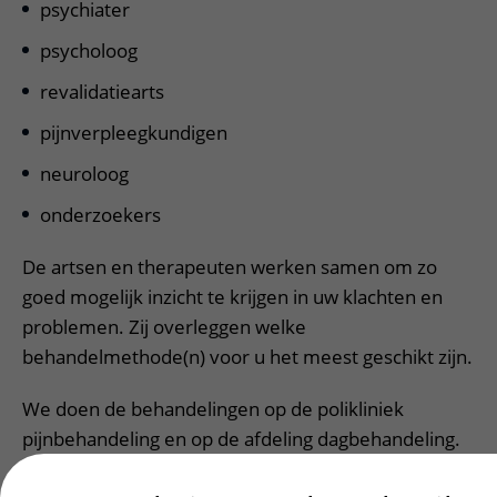
psychiater
psycholoog
revalidatiearts
pijnverpleegkundigen
neuroloog
onderzoekers
De artsen en therapeuten werken samen om zo
goed mogelijk inzicht te krijgen in uw klachten en
problemen. Zij overleggen welke
behandelmethode(n) voor u het meest geschikt zijn.
We doen de behandelingen op de polikliniek
pijnbehandeling en op de afdeling dagbehandeling.
Anesthesieverpleegkundigen en doktersassistenten