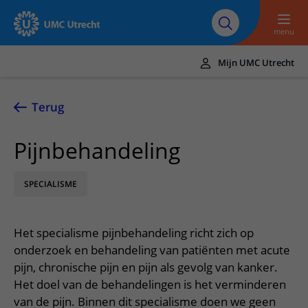
Naar hoofdinhoud
Over UMC
Werken bij het UMC
Research
Onderwijs
Utrecht
Utrecht
menu
Mijn UMC Utrecht
Translate
UMC Utrecht
Terug
Home
Pijnbehandeling
Zorg en behandeling
SPECIALISME
Ziekten en aandoeningen
Afspraak en opname
Behandelingen
Afspraak maken of wijzigen
In het ziekenhuis
Het specialisme pijnbehandeling richt zich op
Poliklinieken
Bezoek aan de polikliniek
Op bezoek in het UMC Utrecht
Contact en route
onderzoek en behandeling van patiënten met acute
Verpleegafdelingen
Opname in het ziekenhuis
pijn, chronische pijn en pijn als gevolg van kanker.
Apotheek
Spoed
Verwijzers
Het doel van de behandelingen is het verminderen
Onze zorgverleners
Voorbereiding op uw afspraak
Winkels en restaurants
Contactgegevens
van de pijn. Binnen dit specialisme doen we geen
Patiënt verwijzen