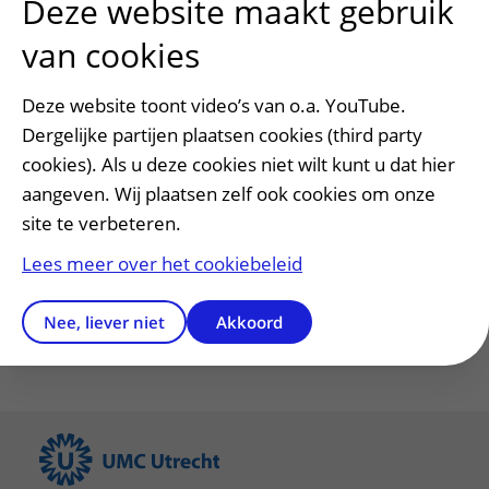
Deze website maakt gebruik
assisteren bij de behandelingen.
van cookies
Zorgverleners
uitklapper, klik om te o
Deze website toont video’s van o.a. YouTube.
Dergelijke partijen plaatsen cookies (third party
cookies). Als u deze cookies niet wilt kunt u dat hier
Heeft deze informatie u geholpen?
aangeven. Wij plaatsen zelf ook cookies om onze
Ja
Nee
site te verbeteren.
Lees meer over het cookiebeleid
Nee, liever niet
Akkoord