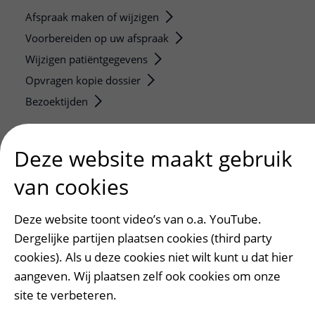
Afspraak maken of wijzigen
Voorbereiden op uw afspraak
Wijzigen patiëntgegevens
Opvragen kopie dossier
Bezoektijden
Onderwijs en onderzoek
Deze website maakt gebruik
Onze opleidingen
De Nieuwe Utrechtse School
van cookies
Stage en opleidingsplaatsen
Deze website toont video’s van o.a. YouTube.
Research
Dergelijke partijen plaatsen cookies (third party
Strategic programs
cookies). Als u deze cookies niet wilt kunt u dat hier
Research groups
aangeven. Wij plaatsen zelf ook cookies om onze
Researchers
site te verbeteren.
Research technologies