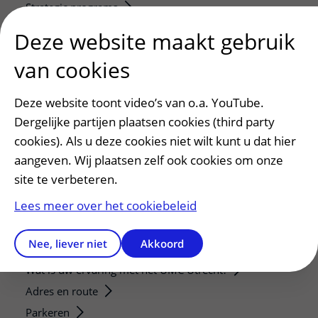
Strategic programs
Research groups
Deze website maakt gebruik
Researchers
van cookies
Research technologies
Deze website toont video’s van o.a. YouTube.
Verwijzers
Dergelijke partijen plaatsen cookies (third party
Mijn patiënt verwijzen
cookies). Als u deze cookies niet wilt kunt u dat hier
Teleconsult aanvragen
aangeven. Wij plaatsen zelf ook cookies om onze
Diagnostiek aanvragen
site te verbeteren.
Zorgverlenersportaal
Lees meer over het cookiebeleid
Service, contact en faciliteiten
Nee, liever niet
Akkoord
Contact
Wat is uw ervaring met het UMC Utrecht?
Adres en route
Parkeren