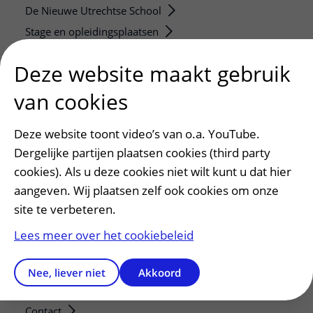
De Nieuwe Utrechtse School
Stage en opleidingsplaatsen
Research
Deze website maakt gebruik
Strategic programs
van cookies
Research groups
Researchers
Deze website toont video’s van o.a. YouTube.
Research technologies
Dergelijke partijen plaatsen cookies (third party
cookies). Als u deze cookies niet wilt kunt u dat hier
Verwijzers
aangeven. Wij plaatsen zelf ook cookies om onze
Mijn patiënt verwijzen
site te verbeteren.
Teleconsult aanvragen
Lees meer over het cookiebeleid
Diagnostiek aanvragen
Zorgverlenersportaal
Nee, liever niet
Akkoord
Service, contact en faciliteiten
Contact