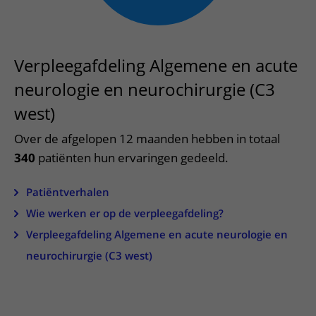
Meer UMC Utrecht
Onderzoeken en diagnostiek
Bloedprikken
Faciliteiten en voorzieningen
Route naar het ziekenhuis
Teleconsult aanvragen
Het Wilhelmina Kinderziekenhuis
Over UMC Utrecht
Wachttijden
Bezoekregels
Parkeren
Diagnostiek aanvragen
Research
Bezoektijden
Verpleegafdeling Algemene en acute
Kwaliteit en veiligheid
Wegwijs in het ziekenhuis
Zorgverlenersportaal
Onderwijs
Wijzigen patiëntgegevens
neurologie en neurochirurgie (C3
Contact met polikliniek
Mijn UMC Utrecht patiëntportaal
west)
Werken bij het UMC Utrecht
Contact met verpleegafdeling
Over de afgelopen 12 maanden hebben in totaal
Het Wilhelmina Kinderziekenhuis
340
patiënten hun ervaringen gedeeld.
Patiëntverhalen
Wie werken er op de verpleegafdeling?
Verpleegafdeling Algemene en acute neurologie en
neurochirurgie (C3 west)