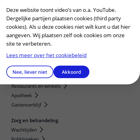
Diagnostiek aanvragen
Deze website toont video’s van o.a. YouTube.
Zorgverlenersportaal
Dergelijke partijen plaatsen cookies (third party
cookies). Als u deze cookies niet wilt kunt u dat hier
Service, contact en faciliteiten
aangeven. Wij plaatsen zelf ook cookies om onze
Contact
site te verbeteren.
Wat is uw ervaring met het UMC Utrecht?
Lees meer over het cookiebeleid
Adres en route
Parkeren
Nee, liever niet
Akkoord
Faciliteiten en voorzieningen
Restaurants en winkels
Apotheek
Gastenverblijf
Zorg en behandeling
Wachttijden
Poliklinieken