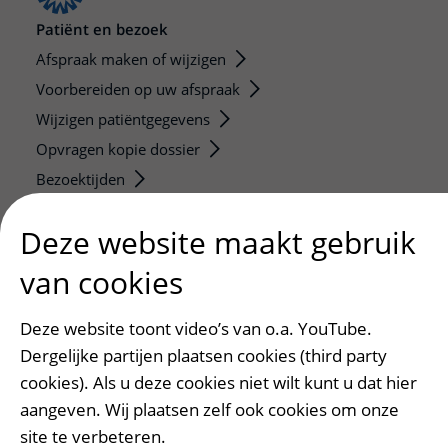
Patiënt en bezoek
Afspraak maken of wijzigen
Voorbereiden op uw afspraak
Wijzigen patiëntgegevens
Opvragen kopie dossier
Bezoektijden
Onderwijs en onderzoek
Deze website maakt gebruik
Onze opleidingen
van cookies
De Nieuwe Utrechtse School
Stage en opleidingsplaatsen
Deze website toont video’s van o.a. YouTube.
Research
Dergelijke partijen plaatsen cookies (third party
Strategic programs
cookies). Als u deze cookies niet wilt kunt u dat hier
aangeven. Wij plaatsen zelf ook cookies om onze
Research groups
site te verbeteren.
Researchers