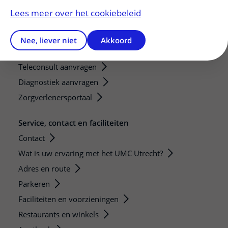
Research technologies
Lees meer over het cookiebeleid
Verwijzers
Nee, liever niet
Akkoord
Mijn patiënt verwijzen
Teleconsult aanvragen
Diagnostiek aanvragen
Zorgverlenersportaal
Service, contact en faciliteiten
Contact
Wat is uw ervaring met het UMC Utrecht?
Adres en route
Parkeren
Faciliteiten en voorzieningen
Restaurants en winkels