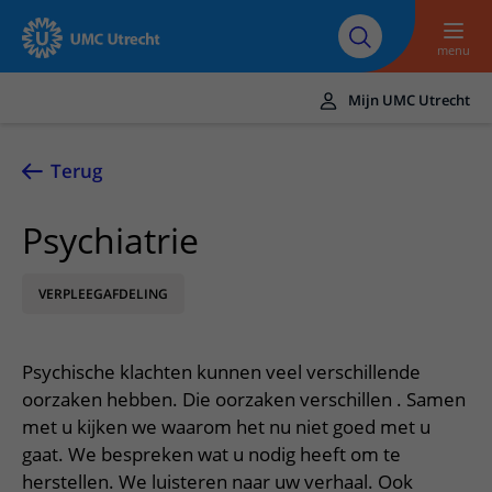
Naar hoofdinhoud
Over UMC
Werken bij het UMC
Research
Onderwijs
Utrecht
Utrecht
menu
Mijn UMC Utrecht
Translate
UMC Utrecht
Terug
Home
Psychiatrie
Zorg en behandeling
VERPLEEGAFDELING
Ziekten en aandoeningen
Afspraak en opname
Behandelingen
Afspraak maken of wijzigen
In het ziekenhuis
Psychische klachten kunnen veel verschillende
Poliklinieken
Bezoek aan de polikliniek
Op bezoek in het UMC Utrecht
Contact en route
oorzaken hebben. Die oorzaken verschillen . Samen
Verpleegafdelingen
Opname in het ziekenhuis
met u kijken we waarom het nu niet goed met u
Apotheek
Spoed
Verwijzers
gaat. We bespreken wat u nodig heeft om te
Onze zorgverleners
Voorbereiding op uw afspraak
Winkels en restaurants
Contactgegevens
herstellen. We luisteren naar uw verhaal. Ook
Patiënt verwijzen