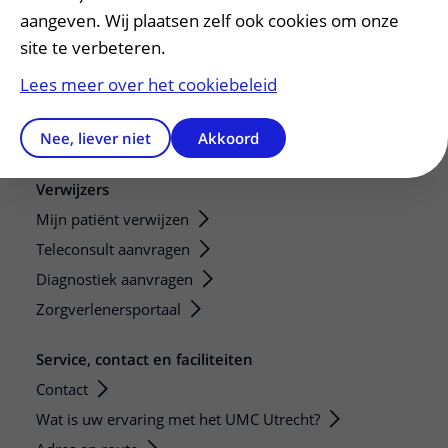
aangeven. Wij plaatsen zelf ook cookies om onze
Research
site te verbeteren.
Strategic programs
Research groups
Lees meer over het cookiebeleid
Researchers
Nee, liever niet
Akkoord
Research technologies
Verwijzers
Mijn patiënt verwijzen
Teleconsult aanvragen
Diagnostiek aanvragen
Zorgverlenersportaal
Service, contact en faciliteiten
Contact
Wat is uw ervaring met het UMC Utrecht?