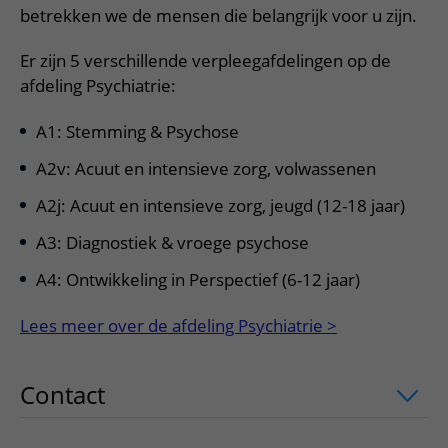
Meer UMC Utrecht
Onderzoeken en diagnostiek
Bloedprikken
betrekken we de mensen die belangrijk voor u zijn.
Faciliteiten en voorzieningen
Route naar het ziekenhuis
Teleconsult aanvragen
Het Wilhelmina Kinderziekenhuis
Over UMC Utrecht
Wachttijden
Bezoekregels
Parkeren
Er zijn 5 verschillende verpleegafdelingen op de
Diagnostiek aanvragen
Research
Bezoektijden
afdeling Psychiatrie:
Kwaliteit en veiligheid
Wegwijs in het ziekenhuis
Zorgverlenersportaal
Onderwijs
Wijzigen patiëntgegevens
Contact met polikliniek
A1: Stemming & Psychose
Mijn UMC Utrecht patiëntportaal
Werken bij het UMC Utrecht
Contact met verpleegafdeling
A2v: Acuut en intensieve zorg, volwassenen
Het Wilhelmina Kinderziekenhuis
A2j: Acuut en intensieve zorg, jeugd (12-18 jaar)
A3: Diagnostiek & vroege psychose
A4: Ontwikkeling in Perspectief (6-12 jaar)
Lees meer over de afdeling Psychiatrie >
Contact
uitklapper, klik om te openen