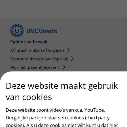
Patiënt en bezoek
Afspraak maken of wijzigen
Voorbereiden op uw afspraak
Wijzigen patiëntgegevens
Opvragen kopie dossier
Deze website maakt gebruik
Bezoektijden
van cookies
Onderwijs en onderzoek
Onze opleidingen
Deze website toont video’s van o.a. YouTube.
De Nieuwe Utrechtse School
Dergelijke partijen plaatsen cookies (third party
Stage en opleidingsplaatsen
cookies). Als u deze cookies niet wilt kunt u dat hier