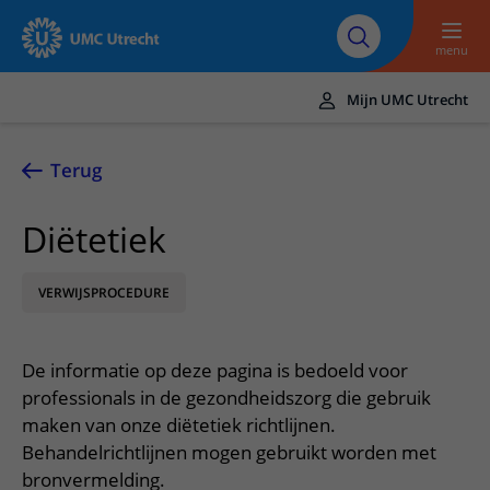
Naar hoofdinhoud
Over UMC
Werken bij het UMC
Research
Onderwijs
Utrecht
Utrecht
menu
Mijn UMC Utrecht
Translate
UMC Utrecht
Terug
Home
Diëtetiek
Zorg en behandeling
VERWIJSPROCEDURE
Ziekten en aandoeningen
Afspraak en opname
Behandelingen
Afspraak maken of wijzigen
In het ziekenhuis
De informatie op deze pagina is bedoeld voor
Poliklinieken
Bezoek aan de polikliniek
Op bezoek in het UMC Utrecht
Contact en route
professionals in de gezondheidszorg die gebruik
Verpleegafdelingen
Opname in het ziekenhuis
maken van onze diëtetiek richtlijnen.
Apotheek
Spoed
Verwijzers
Behandelrichtlijnen mogen gebruikt worden met
Onze zorgverleners
Voorbereiding op uw afspraak
Winkels en restaurants
Contactgegevens
bronvermelding.
Patiënt verwijzen