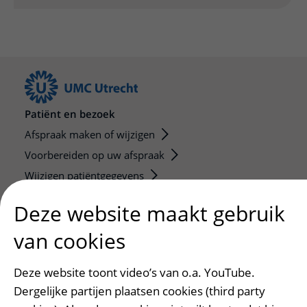
Patiënt en bezoek
Afspraak maken of wijzigen
Voorbereiden op uw afspraak
Wijzigen patiëntgegevens
Opvragen kopie dossier
Deze website maakt gebruik
Bezoektijden
van cookies
Onderwijs en onderzoek
Deze website toont video’s van o.a. YouTube.
Onze opleidingen
Dergelijke partijen plaatsen cookies (third party
De Nieuwe Utrechtse School