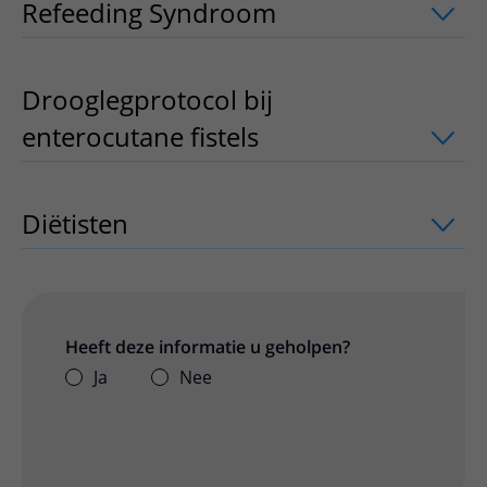
Refeeding Syndroom
uitklapper, klik 
Drooglegprotocol bij
enterocutane fistels
uitklapper, klik o
Diëtisten
uitklapper, klik om te openen
Heeft deze informatie u geholpen?
Ja
Nee