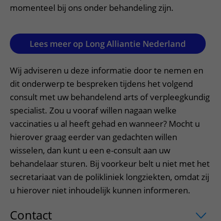
Meer UMC Utrecht
Onderzoeken en diagnostiek
Bloedprikken
momenteel bij ons onder behandeling zijn.
Faciliteiten en voorzieningen
Route naar het ziekenhuis
Teleconsult aanvragen
Het Wilhelmina Kinderziekenhuis
Over UMC Utrecht
Wachttijden
Bezoekregels
Parkeren
Diagnostiek aanvragen
Research
Bezoektijden
Lees meer op Long Alliantie Nederland
Kwaliteit en veiligheid
Wegwijs in het ziekenhuis
Zorgverlenersportaal
Onderwijs
Wijzigen patiëntgegevens
Contact met polikliniek
Wij adviseren u deze informatie door te nemen en
Mijn UMC Utrecht patiëntportaal
Werken bij het UMC Utrecht
Contact met verpleegafdeling
dit onderwerp te bespreken tijdens het volgend
consult met uw behandelend arts of verpleegkundig
Het Wilhelmina Kinderziekenhuis
specialist. Zou u vooraf willen nagaan welke
vaccinaties u al heeft gehad en wanneer? Mocht u
hierover graag eerder van gedachten willen
wisselen, dan kunt u een e-consult aan uw
behandelaar sturen. Bij voorkeur belt u niet met het
secretariaat van de polikliniek longziekten, omdat zij
u hierover niet inhoudelijk kunnen informeren.
Contact
uitklapper, klik om te openen