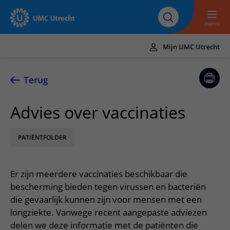
Naar hoofdinhoud
Over UMC
Werken bij het UMC
Research
Onderwijs
Utrecht
Utrecht
menu
Mijn UMC Utrecht
Translate
UMC Utrecht
Terug
Home
Advies over vaccinaties
Zorg en behandeling
PATIËNTFOLDER
Ziekten en aandoeningen
Afspraak en opname
Behandelingen
Afspraak maken of wijzigen
In het ziekenhuis
Er zijn meerdere vaccinaties beschikbaar die
Poliklinieken
Bezoek aan de polikliniek
Op bezoek in het UMC Utrecht
Contact en route
bescherming bieden tegen virussen en bacteriën
Verpleegafdelingen
Opname in het ziekenhuis
die gevaarlijk kunnen zijn voor mensen met een
Apotheek
Spoed
Verwijzers
longziekte. Vanwege recent aangepaste adviezen
Onze zorgverleners
Voorbereiding op uw afspraak
Winkels en restaurants
Contactgegevens
delen we deze informatie met de patiënten die
Patiënt verwijzen