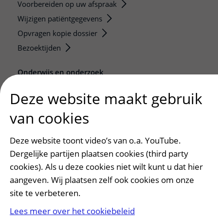
Voorbereiden op uw afspraak
Wijzigen patiëntgegevens
Opvragen kopie dossier
Bezoektijden
Onderwijs en onderzoek
Onze opleidingen
Deze website maakt gebruik
De Nieuwe Utrechtse School
van cookies
Stage en opleidingsplaatsen
Research
Deze website toont video’s van o.a. YouTube.
Strategic programs
Dergelijke partijen plaatsen cookies (third party
Research groups
cookies). Als u deze cookies niet wilt kunt u dat hier
Researchers
aangeven. Wij plaatsen zelf ook cookies om onze
Research technologies
site te verbeteren.
Lees meer over het cookiebeleid
Verwijzers