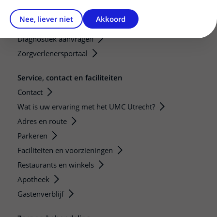
Mijn patiënt verwijzen
Nee, liever niet
Akkoord
Teleconsult aanvragen
Diagnostiek aanvragen
Zorgverlenersportaal
Service, contact en faciliteiten
Contact
Wat is uw ervaring met het UMC Utrecht?
Adres en route
Parkeren
Faciliteiten en voorzieningen
Restaurants en winkels
Apotheek
Gastenverblijf