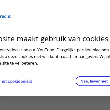
Over U
site maakt gebruik van cookies
n het ziekenhuis
Contact en route
Verwijzers
n
p bezoek in het UMC Utrecht
Mijn UMC Utrecht
Spoed
Patiënt verwijzen
nt video’s van o.a. YouTube. Dergelijke partijen plaatsen 
patiëntportaal
o over
Als u deze cookies niet wilt kunt u dat hier aangeven. Wij p
potheek
Contactgegevens
Teleconsult aanvragen
 site te verbeteren.
men en
inkels en restaurants
Route naar het ziekenhuis
Diagnostiek aanvragen
raak
ciliteiten en voorzieningen
Parkeren
Zorgverlenersportaal
het cookiebeleid
Nee, liever niet
eid (kort)
ezoekregels
Wegwijs in het ziekenhuis
aliteit en veiligheid
Contact met polikliniek