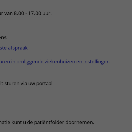
ar van 8.00 - 17.00 uur.
ens
ste afspraak
ren in omliggende ziekenhuizen en instellingen
t sturen via uw portaal
itklapper, klik om te openen
matie kunt u de patiëntfolder doornemen.