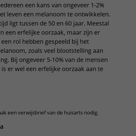
 iedereen een kans van ongeveer 1-2%
Contact met verpleegafdeling
het leven een melanoom te ontwikkelen.
Het Wilhelmina
jd ligt tussen de 50 en 60 jaar. Meestal
Kinderziekenhuis
n een erfelijke oorzaak, maar zijn er
 een rol hebben gespeeld bij het
lanoom, zoals veel blootstelling aan
ling. Bij ongeveer 5-10% van de mensen
 er wel een erfelijke oorzaak aan te
apper, klik om te openen
ak een verwijsbrief van de huisarts nodig.
ca