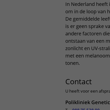
In Nederland heeft
Het Wilhelmina
Bezoektijden
om in de loop van 
Kinderziekenhuis
Wijzigen patiëntgegevens
De gemiddelde leefti
is er geen sprake va
andere factoren die
ontstaan van een me
zonlicht en UV-stra
met een melanoom is
tonen.
Contact
uitkl
U heeft voor een afspra
Polikliniek Geneti