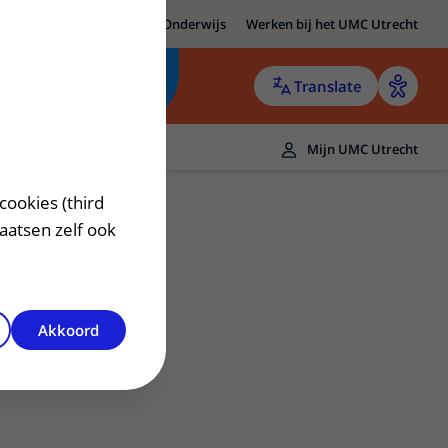
MC Utrecht
Research
Onderwijs
Werken bij het UMC Utrecht
Translate
Mijn UMC Utrecht
cookies (third
laatsen zelf ook
Akkoord