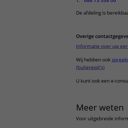
T.
088 75 538 00
De afdeling is bereikba
Overige contactgegev
Informatie over uw eer
Wij hebben ook
spreeku
(buitenpoli's)
U kunt ook een e-consul
Meer weten
u
Voor uitgebreide infor