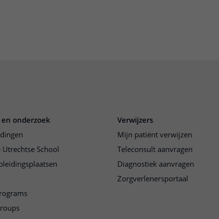
 en onderzoek
Verwijzers
idingen
Mijn patiënt verwijzen
 Utrechtse School
Teleconsult aanvragen
pleidingsplaatsen
Diagnostiek aanvragen
Zorgverlenersportaal
programs
groups