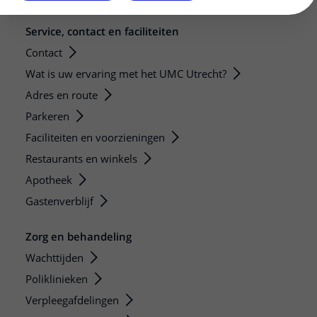
Service, contact en faciliteiten
Contact
Wat is uw ervaring met het UMC Utrecht?
Adres en route
Parkeren
Faciliteiten en voorzieningen
Restaurants en winkels
Apotheek
Gastenverblijf
Zorg en behandeling
Wachttijden
Poliklinieken
Verpleegafdelingen