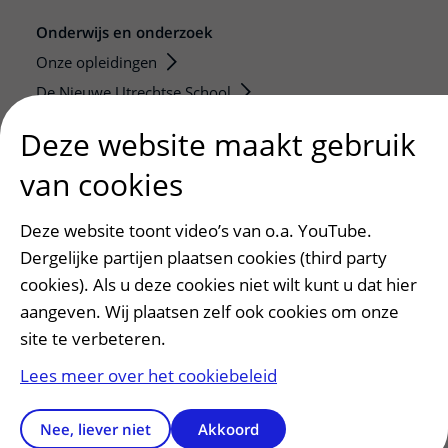
Onderwijs en onderzoek
Onze opleidingen
De Nieuwe Utrechtse School
Stage en opleidingsplaatsen
Deze website maakt gebruik
Research
van cookies
Strategic programs
Research groups
Deze website toont video’s van o.a. YouTube.
Researchers
Dergelijke partijen plaatsen cookies (third party
Research technologies
cookies). Als u deze cookies niet wilt kunt u dat hier
aangeven. Wij plaatsen zelf ook cookies om onze
Verwijzers
site te verbeteren.
Mijn patiënt verwijzen
Lees meer over het cookiebeleid
Teleconsult aanvragen
Diagnostiek aanvragen
Nee, liever niet
Akkoord
Zorgverlenersportaal