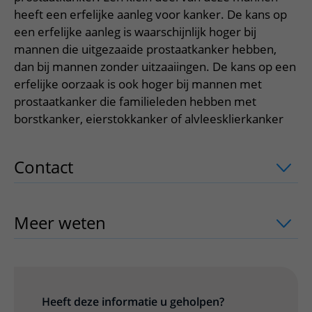
Meer UMC Utrecht
Onderzoeken en diagnostiek
Bloedprikken
Faciliteiten en voorzieningen
heeft een erfelijke aanleg voor kanker. De kans op
Route naar het ziekenhuis
Teleconsult aanvragen
Het Wilhelmina Kinderziekenhuis
Over UMC Utrecht
een erfelijke aanleg is waarschijnlijk hoger bij
Wachttijden
Bezoekregels
Parkeren
Diagnostiek aanvragen
mannen die uitgezaaide prostaatkanker hebben,
Research
Bezoektijden
Kwaliteit en veiligheid
Wegwijs in het ziekenhuis
dan bij mannen zonder uitzaaiingen. De kans op een
Zorgverlenersportaal
Onderwijs
Wijzigen patiëntgegevens
erfelijke oorzaak is ook hoger bij mannen met
Contact met polikliniek
prostaatkanker die familieleden hebben met
Mijn UMC Utrecht patiëntportaal
Werken bij het UMC Utrecht
Contact met verpleegafdeling
borstkanker, eierstokkanker of alvleesklierkanker
Het Wilhelmina Kinderziekenhuis
Contact
uitklapper, klik om te openen
Meer weten
uitklapper, klik om te ope
Heeft deze informatie u geholpen?