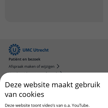
Patiënt en bezoek
Afspraak maken of wijzigen
Voorbereiden op uw afspraak
Wijzigen patiëntgegevens
Deze website maakt gebruik
Opvragen kopie dossier
van cookies
Bezoektijden
Deze website toont video’s van o.a. YouTube.
Onderwijs en onderzoek