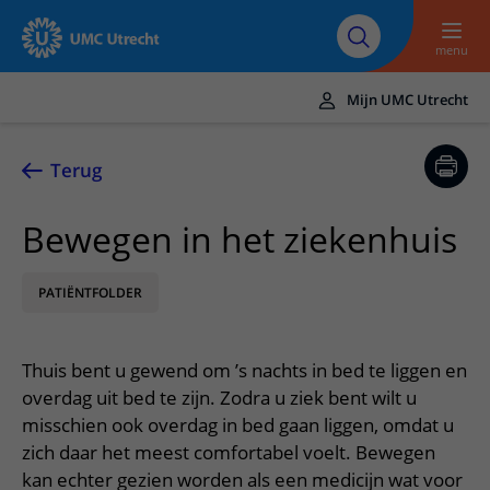
Naar hoofdinhoud
Over UMC
Werken bij het UMC
Research
Onderwijs
Utrecht
Utrecht
menu
Mijn UMC Utrecht
Translate
UMC Utrecht
Terug
Home
Bewegen in het ziekenhuis
Zorg en behandeling
PATIËNTFOLDER
Ziekten en aandoeningen
Afspraak en opname
Behandelingen
Afspraak maken of wijzigen
In het ziekenhuis
Thuis bent u gewend om ’s nachts in bed te liggen en
Poliklinieken
Bezoek aan de polikliniek
Op bezoek in het UMC Utrecht
Contact en route
overdag uit bed te zijn. Zodra u ziek bent wilt u
Verpleegafdelingen
Opname in het ziekenhuis
misschien ook overdag in bed gaan liggen, omdat u
Apotheek
Spoed
Verwijzers
zich daar het meest comfortabel voelt. Bewegen
Onze zorgverleners
Voorbereiding op uw afspraak
Winkels en restaurants
Contactgegevens
kan echter gezien worden als een medicijn wat voor
Patiënt verwijzen