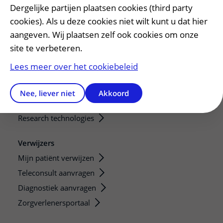
Dergelijke partijen plaatsen cookies (third party
Onze opleidingen
cookies). Als u deze cookies niet wilt kunt u dat hier
De Nieuwe Utrechtse School
aangeven. Wij plaatsen zelf ook cookies om onze
Stage en opleidingsplaatsen
site te verbeteren.
Research
Lees meer over het cookiebeleid
Strategic programs
Research groups
Nee, liever niet
Akkoord
Researchers
Research technologies
Verwijzers
Mijn patiënt verwijzen
Teleconsult aanvragen
Diagnostiek aanvragen
Zorgverlenersportaal