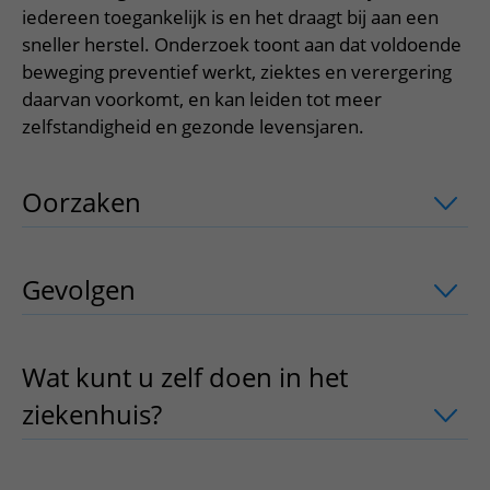
Meer UMC Utrecht
Onderzoeken en diagnostiek
Bloedprikken
iedereen toegankelijk is en het draagt bij aan een
Faciliteiten en voorzieningen
Route naar het ziekenhuis
Teleconsult aanvragen
sneller herstel. Onderzoek toont aan dat voldoende
Het Wilhelmina Kinderziekenhuis
Over UMC Utrecht
Wachttijden
Bezoekregels
Parkeren
Diagnostiek aanvragen
beweging preventief werkt, ziektes en verergering
Research
Bezoektijden
Kwaliteit en veiligheid
daarvan voorkomt, en kan leiden tot meer
Wegwijs in het ziekenhuis
Zorgverlenersportaal
zelfstandigheid en gezonde levensjaren.
Onderwijs
Wijzigen patiëntgegevens
Contact met polikliniek
Mijn UMC Utrecht patiëntportaal
Werken bij het UMC Utrecht
Contact met verpleegafdeling
Oorzaken
uitklapper, klik om te opene
Het Wilhelmina Kinderziekenhuis
Gevolgen
uitklapper, klik om te opene
Wat kunt u zelf doen in het
ziekenhuis?
uitklapper, klik om te ope