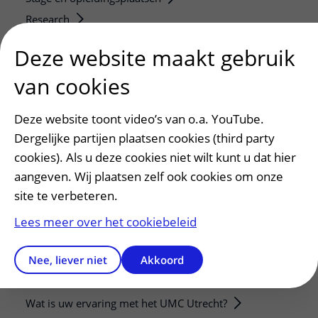
Research
Strategic programs
Deze website maakt gebruik
Research groups
van cookies
Researchers
Research technologies
Deze website toont video’s van o.a. YouTube.
Dergelijke partijen plaatsen cookies (third party
Verwijzers
cookies). Als u deze cookies niet wilt kunt u dat hier
Mijn patiënt verwijzen
aangeven. Wij plaatsen zelf ook cookies om onze
Teleconsult aanvragen
site te verbeteren.
Diagnostiek aanvragen
Lees meer over het cookiebeleid
Zorgverlenersportaal
Nee, liever niet
Akkoord
Service, contact en faciliteiten
Contact
Wat is uw ervaring met het UMC Utrecht?