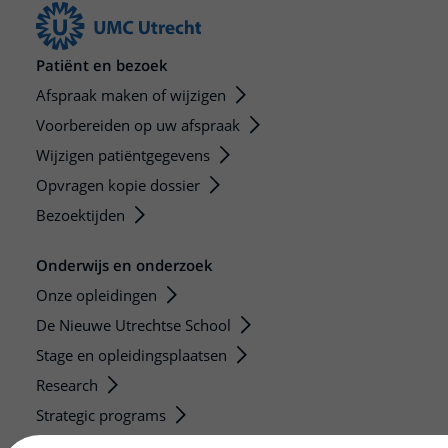
Patiënt en bezoek
Afspraak maken of wijzigen
Voorbereiden op uw afspraak
Wijzigen patiëntgegevens
Opvragen kopie dossier
Bezoektijden
Onderwijs en onderzoek
Onze opleidingen
De Nieuwe Utrechtse School
Stage en opleidingsplaatsen
Research
Strategic programs
Research groups