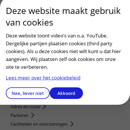
Deze website maakt gebruik
Researchers
Research technologies
van cookies
Verwijzers
Deze website toont video’s van o.a. YouTube.
Mijn patiënt verwijzen
Dergelijke partijen plaatsen cookies (third party
Teleconsult aanvragen
cookies). Als u deze cookies niet wilt kunt u dat hier
Diagnostiek aanvragen
aangeven. Wij plaatsen zelf ook cookies om onze
Zorgverlenersportaal
site te verbeteren.
Lees meer over het cookiebeleid
Service, contact en faciliteiten
Contact
Nee, liever niet
Akkoord
Wat is uw ervaring met het UMC Utrecht?
Adres en route
Parkeren
Faciliteiten en voorzieningen