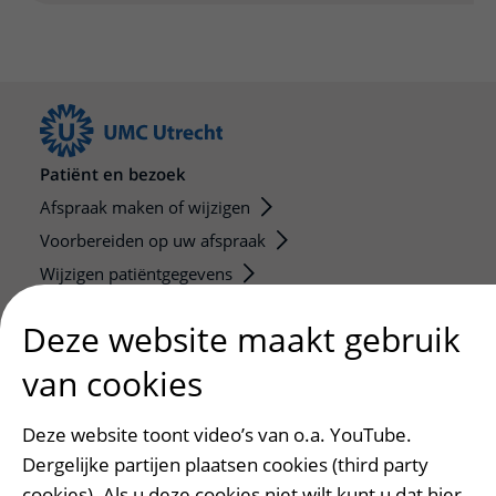
Patiënt en bezoek
Afspraak maken of wijzigen
Voorbereiden op uw afspraak
Wijzigen patiëntgegevens
Opvragen kopie dossier
Deze website maakt gebruik
Bezoektijden
van cookies
Onderwijs en onderzoek
Onze opleidingen
Deze website toont video’s van o.a. YouTube.
De Nieuwe Utrechtse School
Dergelijke partijen plaatsen cookies (third party
cookies). Als u deze cookies niet wilt kunt u dat hier
Stage en opleidingsplaatsen