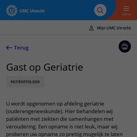
Naar hoofdinhoud
Over UMC
Werken bij het UMC
Research
Onderwijs
Utrecht
Utrecht
menu
Mijn UMC Utrecht
Translate
UMC Utrecht
Terug
Home
Gast op Geriatrie
Zorg en behandeling
PATIËNTFOLDER
Ziekten en aandoeningen
Afspraak en opname
Behandelingen
Afspraak maken of wijzigen
In het ziekenhuis
U wordt opgenomen op afdeling geriatrie
Poliklinieken
Bezoek aan de polikliniek
Op bezoek in het UMC Utrecht
Contact en route
(ouderengeneeskunde). Hier behandelen wij
Verpleegafdelingen
Opname in het ziekenhuis
patiënten met ziekten die samenhangen met
Apotheek
Spoed
Verwijzers
veroudering. Een opname is niet leuk, maar wij
Onze zorgverleners
Voorbereiding op uw afspraak
Winkels en restaurants
Contactgegevens
proberen uw opname zo prettig mogelijk te laten
Patiënt verwijzen