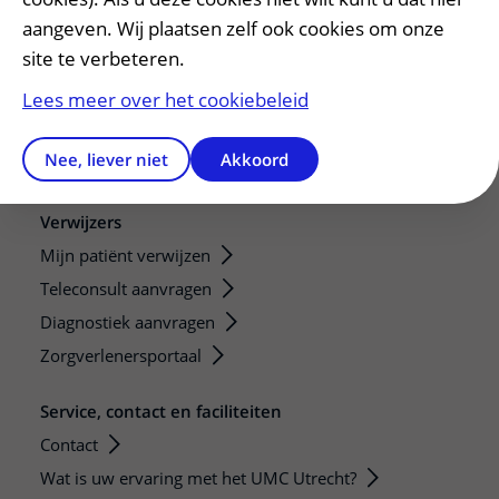
aangeven. Wij plaatsen zelf ook cookies om onze
Research
site te verbeteren.
Strategic programs
Lees meer over het cookiebeleid
Research groups
Researchers
Nee, liever niet
Akkoord
Research technologies
Verwijzers
Mijn patiënt verwijzen
Teleconsult aanvragen
Diagnostiek aanvragen
Zorgverlenersportaal
Service, contact en faciliteiten
Contact
Wat is uw ervaring met het UMC Utrecht?