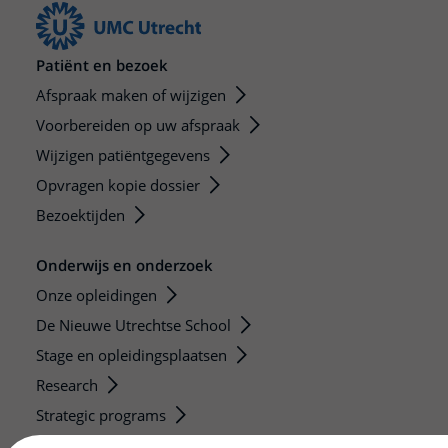
Patiënt en bezoek
Afspraak maken of wijzigen
Voorbereiden op uw afspraak
Wijzigen patiëntgegevens
Opvragen kopie dossier
Bezoektijden
Onderwijs en onderzoek
Onze opleidingen
De Nieuwe Utrechtse School
Stage en opleidingsplaatsen
Research
Strategic programs
Research groups