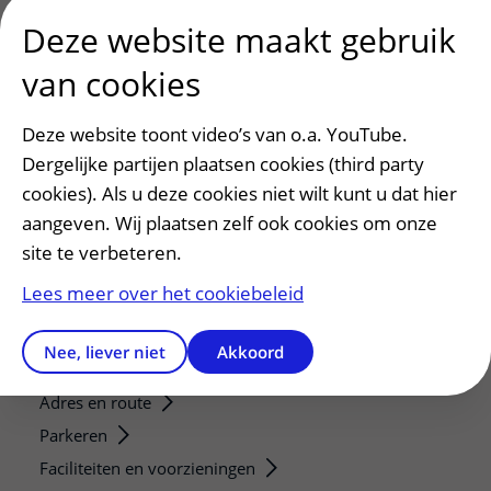
Deze website maakt gebruik
Researchers
Research technologies
van cookies
Verwijzers
Deze website toont video’s van o.a. YouTube.
Mijn patiënt verwijzen
Dergelijke partijen plaatsen cookies (third party
Teleconsult aanvragen
cookies). Als u deze cookies niet wilt kunt u dat hier
Diagnostiek aanvragen
aangeven. Wij plaatsen zelf ook cookies om onze
Zorgverlenersportaal
site te verbeteren.
Lees meer over het cookiebeleid
Service, contact en faciliteiten
Contact
Nee, liever niet
Akkoord
Wat is uw ervaring met het UMC Utrecht?
Adres en route
Parkeren
Faciliteiten en voorzieningen