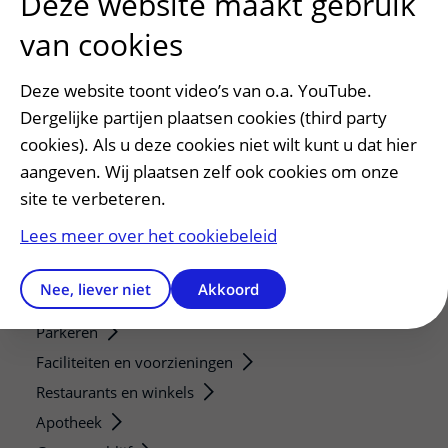
Deze website maakt gebruik
van cookies
Verwijzers
Mijn patiënt verwijzen
Deze website toont video’s van o.a. YouTube.
Teleconsult aanvragen
Dergelijke partijen plaatsen cookies (third party
Diagnostiek aanvragen
cookies). Als u deze cookies niet wilt kunt u dat hier
Zorgverlenersportaal
aangeven. Wij plaatsen zelf ook cookies om onze
site te verbeteren.
Service, contact en faciliteiten
Lees meer over het cookiebeleid
Contact
Wat is uw ervaring met het UMC Utrecht?
Nee, liever niet
Akkoord
Adres en route
Parkeren
Faciliteiten en voorzieningen
Restaurants en winkels
Apotheek