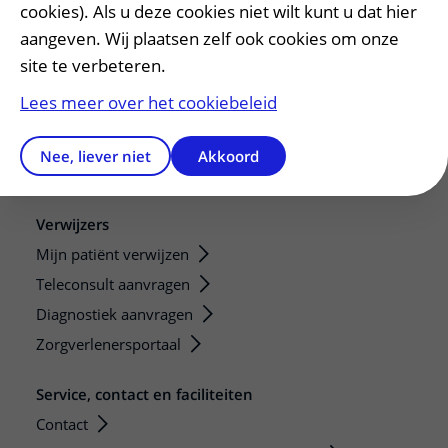
cookies). Als u deze cookies niet wilt kunt u dat hier
Stage en opleidingsplaatsen
aangeven. Wij plaatsen zelf ook cookies om onze
Research
site te verbeteren.
Strategic programs
Lees meer over het cookiebeleid
Research groups
Researchers
Nee, liever niet
Akkoord
Research technologies
Verwijzers
Mijn patiënt verwijzen
Teleconsult aanvragen
Diagnostiek aanvragen
Zorgverlenersportaal
Service, contact en faciliteiten
Contact