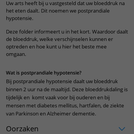
Meer UMC Utrecht
Onderzoeken en diagnostiek
Uw arts heeft bij u vastgesteld dat uw bloeddruk na
Bloedprikken
Faciliteiten en voorzieningen
Route naar het ziekenhuis
Teleconsult aanvragen
het eten daalt. Dit noemen we postprandiale
Het Wilhelmina Kinderziekenhuis
Over UMC Utrecht
Wachttijden
Bezoekregels
Parkeren
hypotensie.
Diagnostiek aanvragen
Research
Bezoektijden
Kwaliteit en veiligheid
Wegwijs in het ziekenhuis
Zorgverlenersportaal
Deze folder informeert u in het kort. Waardoor daalt
Onderwijs
Wijzigen patiëntgegevens
de bloeddruk, welke verschijnselen kunnen er
Contact met polikliniek
Mijn UMC Utrecht patiëntportaal
optreden en hoe kunt u hier het beste mee
Werken bij het UMC Utrecht
Contact met verpleegafdeling
omgaan.
Het Wilhelmina Kinderziekenhuis
Wat is postprandiale hypotensie?
Bij postprandiale hypotensie daalt uw bloeddruk
binnen 2 uur na de maaltijd. Deze bloeddrukdaling is
tijdelijk en komt vaak voor bij ouderen en bij
mensen met diabetes mellitus, hartfalen, de ziekte
van Parkinson en Alzheimer dementie.
Oorzaken
uitklapper, klik om te opene