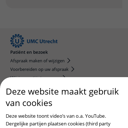
Patiënt en bezoek
Afspraak maken of wijzigen
Voorbereiden op uw afspraak
Wijzigen patiëntgegevens
Opvragen kopie dossier
Deze website maakt gebruik
Bezoektijden
van cookies
Onderwijs en onderzoek
Deze website toont video’s van o.a. YouTube.
Onze opleidingen
Dergelijke partijen plaatsen cookies (third party
De Nieuwe Utrechtse School