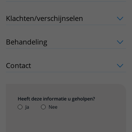
Klachten/verschijnselen
uitklapper, kl
Behandeling
uitklapper, klik om te op
Contact
uitklapper, klik om te openen
Heeft deze informatie u geholpen?
Ja
Nee