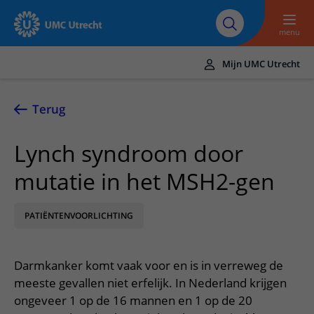
Naar hoofdinhoud
Over UMC
Werken bij het UMC
Research
Onderwijs
Utrecht
Utrecht
menu
Mijn UMC Utrecht
Translate
UMC Utrecht
Terug
Home
Lynch syndroom door
Zorg en behandeling
mutatie in het MSH2-gen
Ziekten en aandoeningen
Afspraak en opname
Behandelingen
PATIËNTENVOORLICHTING
Afspraak maken of wijzigen
In het ziekenhuis
Poliklinieken
Bezoek aan de polikliniek
Op bezoek in het UMC Utrecht
Contact en route
Darmkanker komt vaak voor en is in verreweg de
Verpleegafdelingen
Opname in het ziekenhuis
Apotheek
Spoed
meeste gevallen niet erfelijk. In Nederland krijgen
Verwijzers
Onze zorgverleners
Voorbereiding op uw afspraak
ongeveer 1 op de 16 mannen en 1 op de 20
Winkels en restaurants
Contactgegevens
Patiënt verwijzen