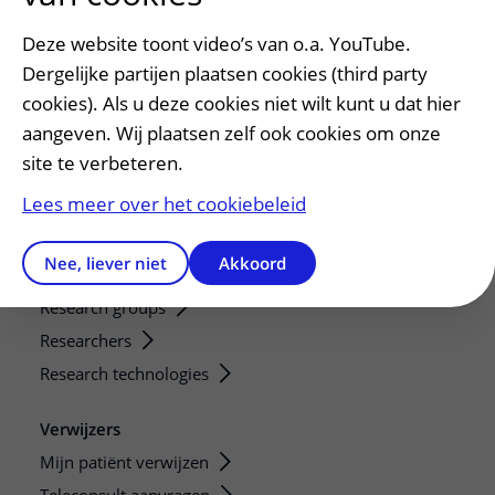
Opvragen kopie dossier
Deze website toont video’s van o.a. YouTube.
Bezoektijden
Dergelijke partijen plaatsen cookies (third party
cookies). Als u deze cookies niet wilt kunt u dat hier
Onderwijs en onderzoek
aangeven. Wij plaatsen zelf ook cookies om onze
Onze opleidingen
site te verbeteren.
De Nieuwe Utrechtse School
Lees meer over het cookiebeleid
Stage en opleidingsplaatsen
Research
Nee, liever niet
Akkoord
Strategic programs
Research groups
Researchers
Research technologies
Verwijzers
Mijn patiënt verwijzen