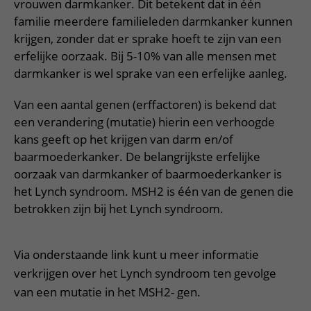
Meer UMC Utrecht
Onderzoeken en diagnostiek
vrouwen darmkanker. Dit betekent dat in één
Bloedprikken
Faciliteiten en voorzieningen
Route naar het ziekenhuis
Teleconsult aanvragen
familie meerdere familieleden darmkanker kunnen
Het Wilhelmina Kinderziekenhuis
Over UMC Utrecht
Wachttijden
Bezoekregels
krijgen, zonder dat er sprake hoeft te zijn van een
Parkeren
Diagnostiek aanvragen
Research
erfelijke oorzaak. Bij 5-10% van alle mensen met
Bezoektijden
Kwaliteit en veiligheid
Wegwijs in het ziekenhuis
Zorgverlenersportaal
darmkanker is wel sprake van een erfelijke aanleg.
Onderwijs
Wijzigen patiëntgegevens
Contact met polikliniek
Van een aantal genen (erffactoren) is bekend dat
Mijn UMC Utrecht patiëntportaal
Werken bij het UMC Utrecht
Contact met verpleegafdeling
een verandering (mutatie) hierin een verhoogde
kans geeft op het krijgen van darm en/of
Het Wilhelmina Kinderziekenhuis
baarmoederkanker. De belangrijkste erfelijke
oorzaak van darmkanker of baarmoederkanker is
het Lynch syndroom. MSH2 is één van de genen die
betrokken zijn bij het Lynch syndroom.
Via onderstaande link kunt u meer informatie
verkrijgen over het Lynch syndroom ten gevolge
van een mutatie in het MSH2- gen.