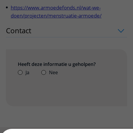
https://www.armoedefonds.nl/wat-we-
doen/projecten/menstruatie-armoede/
Contact
uitklapper, klik om te openen
Heeft deze informatie u geholpen?
Ja
Nee