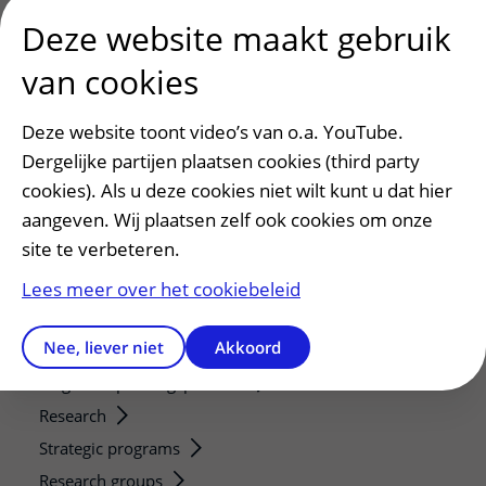
Deze website maakt gebruik
Patiënt en bezoek
van cookies
Afspraak maken of wijzigen
Deze website toont video’s van o.a. YouTube.
Voorbereiden op uw afspraak
Dergelijke partijen plaatsen cookies (third party
Wijzigen patiëntgegevens
cookies). Als u deze cookies niet wilt kunt u dat hier
Opvragen kopie dossier
aangeven. Wij plaatsen zelf ook cookies om onze
Bezoektijden
site te verbeteren.
Onderwijs en onderzoek
Lees meer over het cookiebeleid
Onze opleidingen
Nee, liever niet
Akkoord
De Nieuwe Utrechtse School
Stage en opleidingsplaatsen
Research
Strategic programs
Research groups