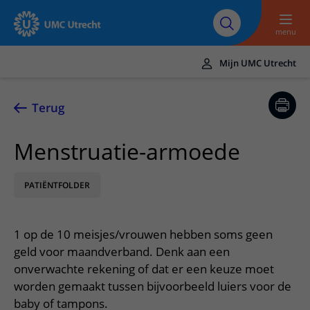
Naar hoofdinhoud
Over UMC
Werken bij het UMC
Research
Onderwijs
Utrecht
Utrecht
menu
Mijn UMC Utrecht
Translate
UMC Utrecht
Terug
Home
Menstruatie-armoede
Zorg en behandeling
PATIËNTFOLDER
Ziekten en aandoeningen
Afspraak en opname
Behandelingen
Afspraak maken of wijzigen
In het ziekenhuis
1 op de 10 meisjes/vrouwen hebben soms geen
Poliklinieken
Bezoek aan de polikliniek
Op bezoek in het UMC Utrecht
Contact en route
geld voor maandverband. Denk aan een
Verpleegafdelingen
Opname in het ziekenhuis
onverwachte rekening of dat er een keuze moet
Apotheek
Spoed
Verwijzers
worden gemaakt tussen bijvoorbeeld luiers voor de
Onze zorgverleners
Voorbereiding op uw afspraak
Winkels en restaurants
Contactgegevens
baby of tampons.
Patiënt verwijzen