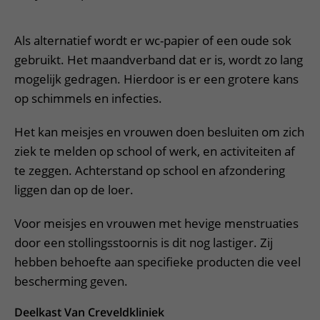
Meer UMC Utrecht
Onderzoeken en diagnostiek
Bloedprikken
Faciliteiten en voorzieningen
Route naar het ziekenhuis
Teleconsult aanvragen
Het Wilhelmina Kinderziekenhuis
Over UMC Utrecht
Wachttijden
Bezoekregels
Als alternatief wordt er wc-papier of een oude sok
Parkeren
Diagnostiek aanvragen
Research
Bezoektijden
gebruikt. Het maandverband dat er is, wordt zo lang
Kwaliteit en veiligheid
Wegwijs in het ziekenhuis
Zorgverlenersportaal
mogelijk gedragen. Hierdoor is er een grotere kans
Onderwijs
Wijzigen patiëntgegevens
Contact met polikliniek
op schimmels en infecties.
Mijn UMC Utrecht patiëntportaal
Werken bij het UMC Utrecht
Contact met verpleegafdeling
Het kan meisjes en vrouwen doen besluiten om zich
Het Wilhelmina Kinderziekenhuis
ziek te melden op school of werk, en activiteiten af
te zeggen. Achterstand op school en afzondering
liggen dan op de loer.
Voor meisjes en vrouwen met hevige menstruaties
door een stollingsstoornis is dit nog lastiger. Zij
hebben behoefte aan specifieke producten die veel
bescherming geven.
Deelkast Van Creveldkliniek