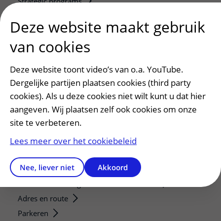
Strategic programs
Research groups
Deze website maakt gebruik
Researchers
van cookies
Research technologies
Deze website toont video’s van o.a. YouTube.
Verwijzers
Dergelijke partijen plaatsen cookies (third party
Mijn patiënt verwijzen
cookies). Als u deze cookies niet wilt kunt u dat hier
Teleconsult aanvragen
aangeven. Wij plaatsen zelf ook cookies om onze
Diagnostiek aanvragen
site te verbeteren.
Zorgverlenersportaal
Lees meer over het cookiebeleid
Service, contact en faciliteiten
Nee, liever niet
Akkoord
Contact
Wat is uw ervaring met het UMC Utrecht?
Adres en route
Parkeren