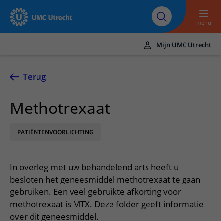
Naar hoofdinhoud
Over UMC
Werken bij het UMC
Research
Onderwijs
Utrecht
Utrecht
menu
Mijn UMC Utrecht
Translate
UMC Utrecht
Terug
Home
Methotrexaat
Zorg en behandeling
PATIËNTENVOORLICHTING
Ziekten en aandoeningen
Afspraak en opname
Behandelingen
Afspraak maken of wijzigen
In het ziekenhuis
In overleg met uw behandelend arts heeft u
Poliklinieken
Bezoek aan de polikliniek
Op bezoek in het UMC Utrecht
Contact en route
besloten het geneesmiddel methotrexaat te gaan
Verpleegafdelingen
Opname in het ziekenhuis
gebruiken. Een veel gebruikte afkorting voor
Apotheek
Spoed
Verwijzers
methotrexaat is MTX. Deze folder geeft informatie
Onze zorgverleners
Voorbereiding op uw afspraak
Winkels en restaurants
Contactgegevens
over dit geneesmiddel.
Patiënt verwijzen