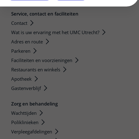
Service, contact en faciliteiten
Contact
Wat is uw ervaring met het UMC Utrecht?
Adres en route
Parkeren
Faciliteiten en voorzieningen
Restaurants en winkels
Apotheek
Gastenverblijf
Zorg en behandeling
Wachttijden
Poliklinieken
Verpleegafdelingen