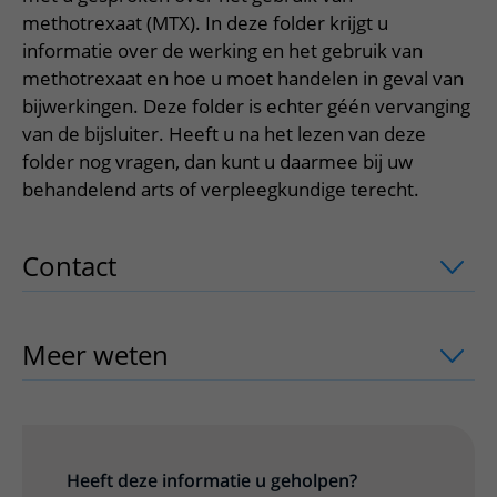
Meer UMC Utrecht
Onderzoeken en diagnostiek
Bloedprikken
Faciliteiten en voorzieningen
methotrexaat (MTX). In deze folder krijgt u
Route naar het ziekenhuis
Teleconsult aanvragen
Het Wilhelmina Kinderziekenhuis
Over UMC Utrecht
informatie over de werking en het gebruik van
Wachttijden
Bezoekregels
Parkeren
Diagnostiek aanvragen
methotrexaat en hoe u moet handelen in geval van
Research
Bezoektijden
Kwaliteit en veiligheid
Wegwijs in het ziekenhuis
bijwerkingen. Deze folder is echter géén vervanging
Zorgverlenersportaal
Onderwijs
Wijzigen patiëntgegevens
van de bijsluiter. Heeft u na het lezen van deze
Contact met polikliniek
folder nog vragen, dan kunt u daarmee bij uw
Mijn UMC Utrecht patiëntportaal
Werken bij het UMC Utrecht
Contact met verpleegafdeling
behandelend arts of verpleegkundige terecht.
Het Wilhelmina Kinderziekenhuis
Contact
uitklapper, klik om te openen
Meer weten
uitklapper, klik om te ope
Heeft deze informatie u geholpen?