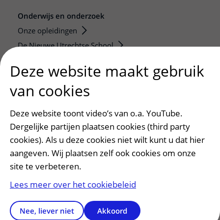
Onderwijs en onderzoek
Onze opleidingen
De Nieuwe Utrechtse School
Stage en opleidingsplaatsen
Deze website maakt gebruik
Research
van cookies
Strategic programs
Research groups
Deze website toont video’s van o.a. YouTube.
Researchers
Dergelijke partijen plaatsen cookies (third party
Research technologies
cookies). Als u deze cookies niet wilt kunt u dat hier
aangeven. Wij plaatsen zelf ook cookies om onze
Verwijzers
site te verbeteren.
Mijn patiënt verwijzen
Lees meer over het cookiebeleid
Teleconsult aanvragen
Diagnostiek aanvragen
Nee, liever niet
Akkoord
Zorgverlenersportaal